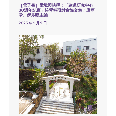
［電子書］困境與抉擇：「建道研究中心
30週年誌慶」跨學科研討會論文集／廖炳
堂、倪步曉主編
2025 年 1 月 2 日