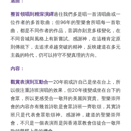
選曲：
整首領唱到精深演繹
過往我們多是唱一首清唱曲或一
位作者的多首歌曲；但96年的聖樂會所唱每一首歌
曲，都是不同作者的作品，音調亦刻意多樣變化，在
不同音城與風格上有新嘗試。感謝神，在這種肯定原
則傳統下，去追求卓越突破的精神，反映建道在多元
主義的時代，仍可以持守不變真理的方向。
內容：
觀賞表演到互動合一
20年前或許自己是坐在台上，所
以很注重詩班演唱的效果，但20年後變成坐在台下的
會眾，所以更感受合一敬拜的美麗與寶貴。聖樂崇拜
會的内容亦有幾首詩歌是會眾詩班一齊歌頌，其實詩
班只是代表會眾歌頌神。感謝神，建道的聖樂崇拜
會，不只是一個表演而是與香港眾教會信徒合一敬拜