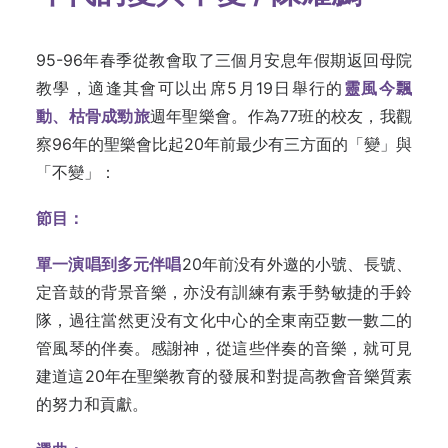
95-96年春季從教會取了三個月安息年假期返回母院
教學，適逢其會可以出席5月19日舉行的
靈風今飄
動、枯骨成勁旅
週年聖樂會。作為77班的校友，我觀
察96年的聖樂會比起20年前最少有三方面的「變」與
「不變」：
節目：
單一演唱到多元伴唱
20年前没有外邀的小號、長號、
定音鼓的背景音樂，亦没有訓練有素手勢敏捷的手鈴
隊，過往當然更没有文化中心的全東南亞數一數二的
管風琴的伴奏。感謝神，從這些伴奏的音樂，就可見
建道這20年在聖樂教育的發展和對提高教會音樂質素
的努力和貢獻。