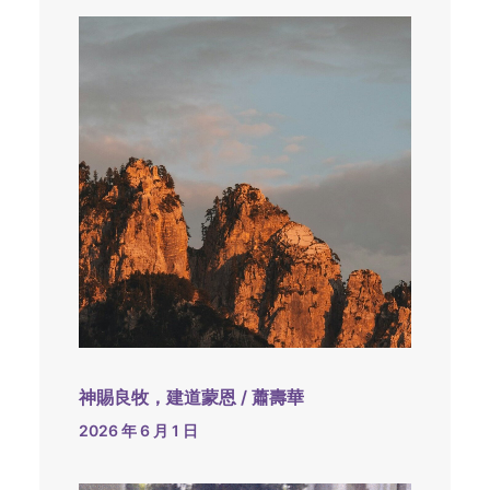
神賜良牧，建道蒙恩 / 蕭壽華
2026 年 6 月 1 日