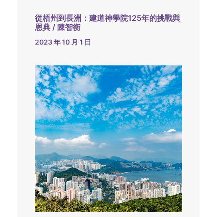
從梧州到長洲：建道神學院125年的挑戰與
恩典 / 陳智衡
2023 年 10 月 1 日