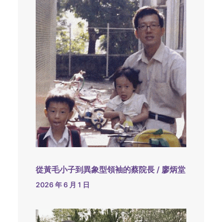
從黃毛小子到異象型領袖的蔡院長 / 廖炳堂
2026 年 6 月 1 日