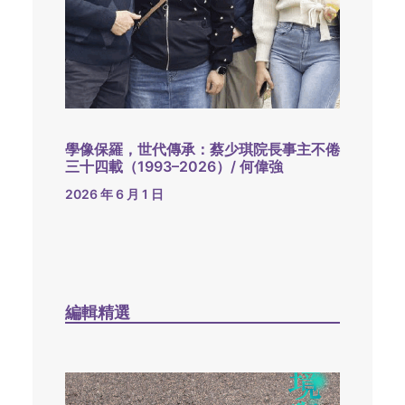
學像保羅，世代傳承：蔡少琪院長事主不倦
三十四載（1993–2026）/ 何偉強
2026 年 6 月 1 日
編輯精選