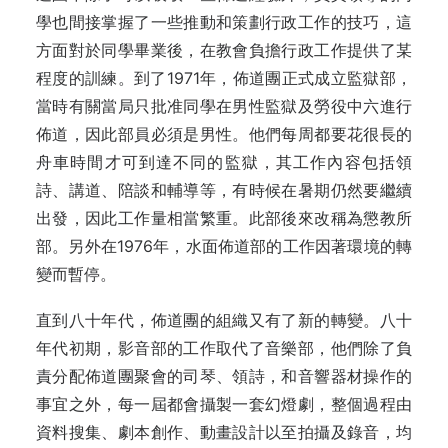
學也間接掌握了一些推動和策劃行政工作的技巧，這
方面對於同學畢業後，在教會負擔行政工作提供了某
程度的訓練。到了1971年，佈道團正式成立監獄部，
當時有關當局只批准同學在男性監獄及勞役中六進行
佈道，因此部員必須是男性。他們每周都要花很長的
舟車時間才可到達不同的監獄，其工作內容包括領
詩、講道、陪談和輔導等，有時候在暑期仍然要繼續
出發，因此工作量相當繁重。此部後來改稱為懲教所
部。另外在1976年，水面佈道部的工作因著環境的轉
變而暫停。
直到八十年代，佈道團的組織又有了新的轉變。八十
年代初期，影音部的工作取代了音樂部，他們除了負
責分配佈道團聚會的司琴、領詩，和音響器材操作的
事宜之外，每一屆都會攝製一套幻燈劇，整個過程由
資料搜集、劇本創作、動畫設計以至拍攝及錄音，均