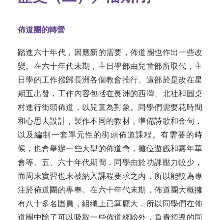
佈道團的轉營
踏進六十年代，因應新的需要，佈道團也作出一些改
變。在六十年代未期，主日學部由兒童部所取代，主
日學的工作撥歸長洲各個教會推行。這部於是改在星
期五出發，工作內容包括在長洲的西灣、北社和圓桌
村進行街頭佈道，以兒童為對象。同學們需要花時間
和心思去設計，製作不同的教材，準備詩歌和金句，
以及編制一套單元性的街頭佈道課程。有需要的時
候，也會舉辦一些大型的佈道會，攤位遊戲和嘉年華
會等。五、六十年代期間，同學由於功課壓力較少，
而周末實習也末被納入課程要求之內，所以能較為專
注於佈道團的專奉。在六十年代末期，佈道團大概擁
有八十多名團員，組織上已算龐大，所以同學們在佈
道團中除了可以吸取一些佈道經驗外，負責領導的同