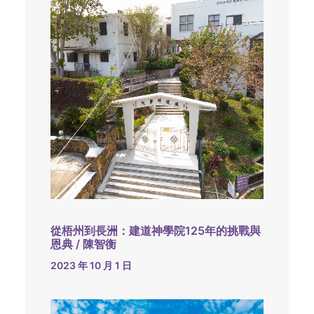
從梧州到長洲：建道神學院125年的挑戰與
恩典 / 陳智衡
2023 年 10 月 1 日