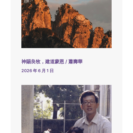
神賜良牧，建道蒙恩 / 蕭壽華
2026 年 6 月 1 日