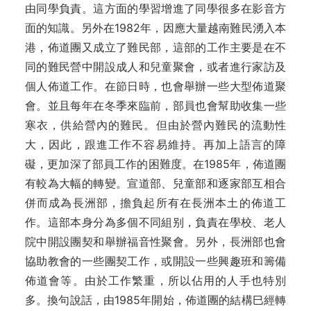
由同學負責。這方面的學習增進了同學很多在影音方
面的知識。另外在1982年，因應大量越南難民湧入本
港，佈道團又成立了難民部，這部的工作主要是在不
同的難民營中開設成人和兒童聚會，或者進行家訪及
個人佈道工作。在節日時，也會舉辦一些大型佈道聚
會。並且每年在冬季來臨前，部員也會幫助收集一些
寒衣，供給營內的難民。但由於營內難民的流動性
大，因此，跟進工作不容易維持。再加上語言的障
礙，更加深了部員工作的困難度。在1985年，佈道團
有較為大幅的轉變。宣道部、兒童部和逐家部互相合
併而成為長洲部，擔負起所有在長洲本土的佈道工
作。這部本身分為多個不同組别，負責在學校、老人
院中開設團契和舉辦福音性聚會。另外，長洲部也會
協助教會的一些團契工作，或開設一些興趣班和籌備
佈道會等。由於工作繁重，所以佔用的人手也特別
多。換句說話，由1985年開始，佈道團的結構巳經轉