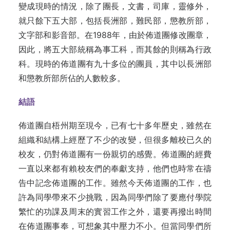
變成現時的情況，除了團長，文書，司庫，靈修外，
就只餘下五大部，包括長洲部，難民部，懲教所部，
文字部和影音部。在1988年，由於佈道團修改團章，
因此，將五大部統稱為事工科，而其餘的則稱為行政
科。現時的佈道團有九十多位的團員，其中以長洲部
和懲教所部所佔的人數較多。
結語
佈道團自梧州期至現今，已有七十多年歷史，雖然在
組織和結構上經歷了不少的改變，但很多離校已久的
校友，仍對佈道團有一份親切的感覺。佈道團的經費
一直以來都有賴校友們的奉獻支持，他們也時常在禱
告中記念佈道團的工作。雖然今天佈道團的工作，也
許為同學帶來不少挑戰，因為同學們除了要應付學院
繁忙的功課及周末的實習工作之外，還要再撥出時間
在佈道團事奉，可想象其中壓力不小。但當同學們所