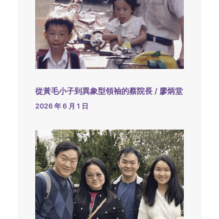
從黃毛小子到異象型領袖的蔡院長 / 廖炳堂
2026 年 6 月 1 日