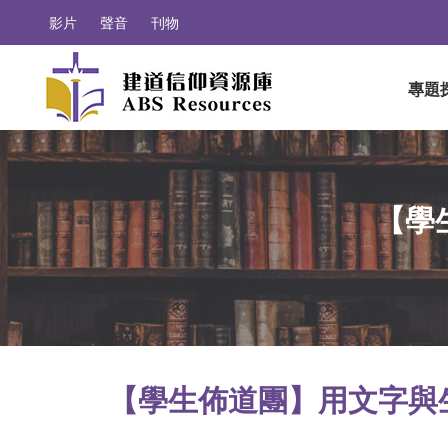
影片
聲音
刊物
專題
【學
【學生佈道團】用文字與生