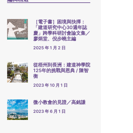
［電子書］困境與抉擇：
「建道研究中心30週年誌
慶」跨學科研討會論文集／
廖炳堂、倪步曉主編
2025 年 1 月 2 日
從梧州到長洲：建道神學院
125年的挑戰與恩典 / 陳智
衡
2023 年 10 月 1 日
微小教會的見證／高銘謙
2023 年 6 月 1 日