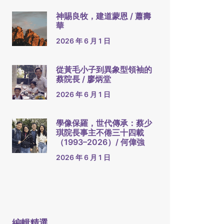
神賜良牧，建道蒙恩 / 蕭壽
華
2026 年 6 月 1 日
從黃毛小子到異象型領袖的
蔡院長 / 廖炳堂
2026 年 6 月 1 日
學像保羅，世代傳承：蔡少
琪院長事主不倦三十四載
（1993–2026）/ 何偉強
2026 年 6 月 1 日
編輯精選