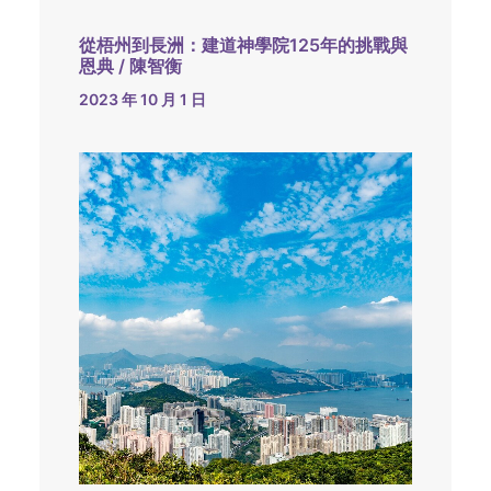
從梧州到長洲：建道神學院125年的挑戰與
恩典 / 陳智衡
2023 年 10 月 1 日