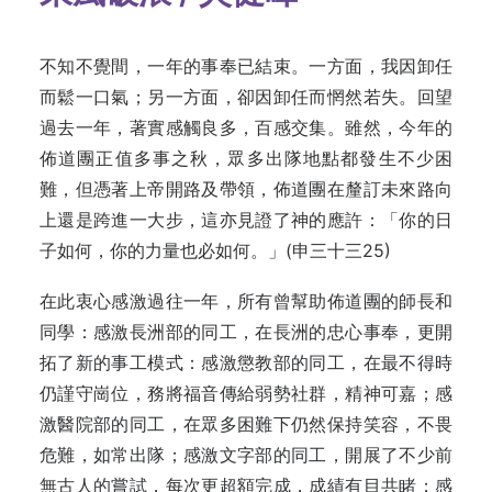
不知不覺間，一年的事奉已結束。一方面，我因卸任
而鬆一口氣；另一方面，卻因卸任而惘然若失。回望
過去一年，著實感觸良多，百感交集。雖然，今年的
佈道團正值多事之秋，眾多出隊地點都發生不少困
難，但憑著上帝開路及帶領，佈道團在釐訂未來路向
上還是跨進一大步，這亦見證了神的應許：「你的日
子如何，你的力量也必如何。」(申三十三25)
在此衷心感激過往一年，所有曾幫助佈道團的師長和
同學：感激長洲部的同工，在長洲的忠心事奉，更開
拓了新的事工模式：感激懲教部的同工，在最不得時
仍謹守崗位，務將福音傳給弱勢社群，精神可嘉；感
激醫院部的同工，在眾多困難下仍然保持笑容，不畏
危難，如常出隊；感激文字部的同工，開展了不少前
無古人的嘗試，每次更超額完成，成績有目共睹；感