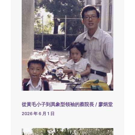
從黃毛小子到異象型領袖的蔡院長 / 廖炳堂
2026 年 6 月 1 日