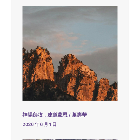
神賜良牧，建道蒙恩 / 蕭壽華
2026 年 6 月 1 日