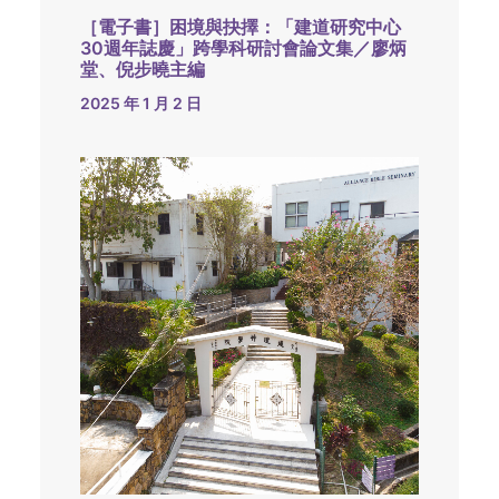
［電子書］困境與抉擇：「建道研究中心
30週年誌慶」跨學科研討會論文集／廖炳
堂、倪步曉主編
2025 年 1 月 2 日