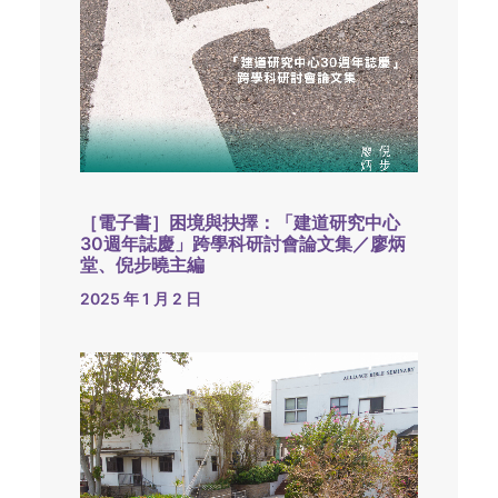
［電子書］困境與抉擇：「建道研究中心
30週年誌慶」跨學科研討會論文集／廖炳
堂、倪步曉主編
2025 年 1 月 2 日