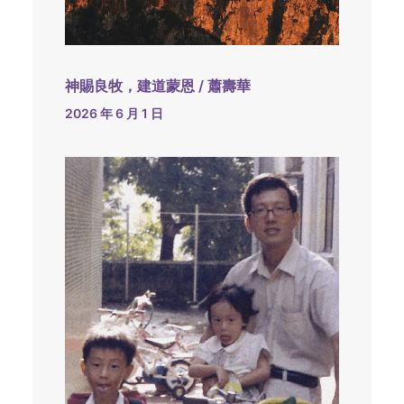
神賜良牧，建道蒙恩 / 蕭壽華
2026 年 6 月 1 日