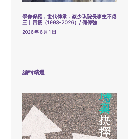
學像保羅，世代傳承：蔡少琪院長事主不倦
三十四載（1993–2026）/ 何偉強
2026 年 6 月 1 日
編輯精選