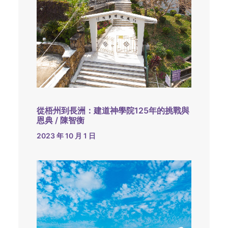
從梧州到長洲：建道神學院125年的挑戰與
恩典 / 陳智衡
2023 年 10 月 1 日