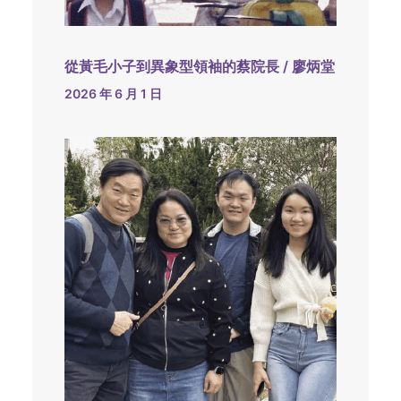
從黃毛小子到異象型領袖的蔡院長 / 廖炳堂
2026 年 6 月 1 日