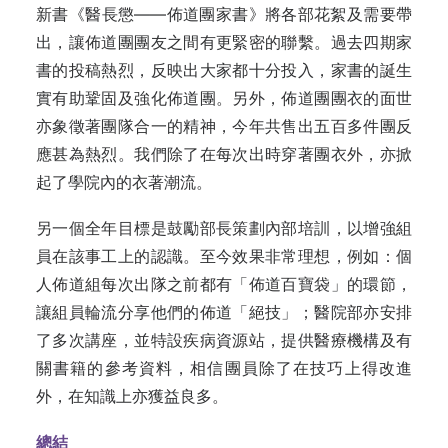
新書《醫長懲——佈道團家書》將各部花絮及需要帶
出，讓佈道團團友之間有更緊密的聯繫。過去四期家
書的投稿熱烈，反映出大家都十分投入，家書的誕生
實有助鞏固及強化佈道團。另外，佈道團團衣的面世
亦象徵著團隊合一的精神，今年共售出五百多件團反
應甚為熱烈。我們除了在每次出時穿著團衣外，亦掀
起了學院內的衣著潮流。
另一個全年目標是鼓勵部長策劃內部培訓，以增強組
員在該事工上的認識。至今效果非常理想，例如：個
人佈道組每次出隊之前都有「佈道百寶袋」的環節，
讓組員輪流分享他們的佈道「絕技」；醫院部亦安排
了多次講座，並特設疾病資源站，提供醫療機構及有
關書籍的參考資料，相信團員除了在技巧上得改進
外，在知識上亦獲益良多。
總結