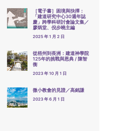
［電子書］困境與抉擇：
「建道研究中心30週年誌
慶」跨學科研討會論文集／
廖炳堂、倪步曉主編
2025 年 1 月 2 日
從梧州到長洲：建道神學院
125年的挑戰與恩典 / 陳智
衡
2023 年 10 月 1 日
微小教會的見證／高銘謙
2023 年 6 月 1 日