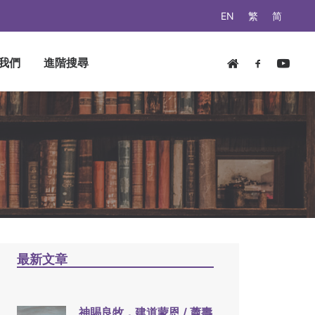
EN
繁
简
我們
進階搜尋
最新文章
神賜良牧，建道蒙恩 / 蕭壽