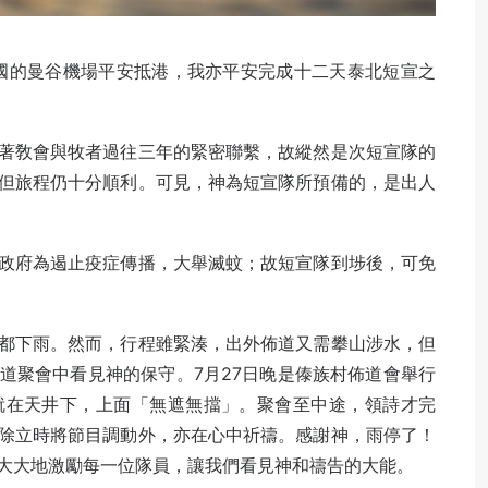
由泰國的曼谷機場平安抵港，我亦平安完成十二天泰北短宣之
著敎會與牧者過往三年的緊密聯繫，故縱然是次短宣隊的
但旅程仍十分順利。可見，神為短宣隊所預備的，是出人
政府為遏止疫症傳播，大舉滅蚊；故短宣隊到埗後，可免
都下雨。然而，行程雖緊湊，出外佈道又需攀山涉水，但
道聚會中看見神的保守。7月27日晚是傣族村佈道會舉行
就在天井下，上面「無遮無擋」。聚會至中途，領詩才完
除立時將節目調動外，亦在心中祈禱。感謝神，雨停了！
大大地激勵每一位隊員，讓我們看見神和禱告的大能。