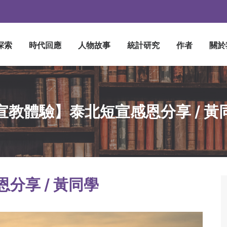
探索
時代回應
人物故事
統計研究
作者
關於
宣教體驗】泰北短宣感恩分享 / 黃
分享 /
黃同學