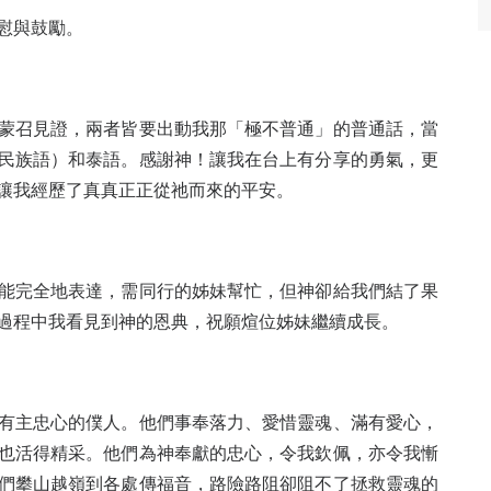
慰與鼓勵。
蒙召見證，兩者皆要出動我那「極不普通」的普通話，當
民族語）和泰語。感謝神！讓我在台上有分享的勇氣，更
讓我經歷了真真正正從祂而來的平安。
能完全地表達，需同行的姊妹幫忙，但神卻給我們結了果
過程中我看見到神的恩典，祝願煊位姊妹繼續成長。
有主忠心的僕人。他們事奉落力、愛惜靈魂、滿有愛心，
也活得精采。他們為神奉獻的忠心，令我欽佩，亦令我慚
們攀山越嶺到各處傳福音，路險路阻卻阻不了拯救靈魂的