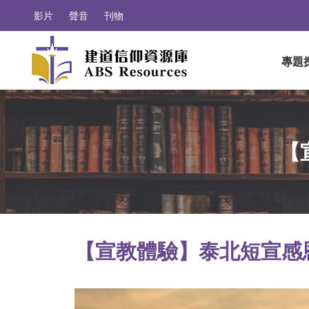
影片
聲音
刊物
專題
【
【宣教體驗】泰北短宣感恩