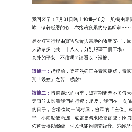
我回來了！7月31日晚上101時48分，航機
旅，懷著感恩的心，亦拖著疲累的身軀歸家⋯⋯
是次短宣行程由實習敎會與當地的牧者安排，因
人數眾多（共二十八人，分別服事三個工場），
意外的平安。不信嗎？請看以下證據。
證據一：
起程前，登革熱病正在泰國肆虐，泰國
受「餒蚊」之苦，感謝神！
證據二：
時值泰北的雨季，短宣期間差不多每天
天雨並未影響我們的行程；相反，我們在一次佈
的日子，會場位於一間村屋，會眾的「座位」
畢，小雨點便滴灑，遠處更傳來隆隆雷聲；隊員
佈道會得以繼續，村民也能夠聽聞福音。這經歷