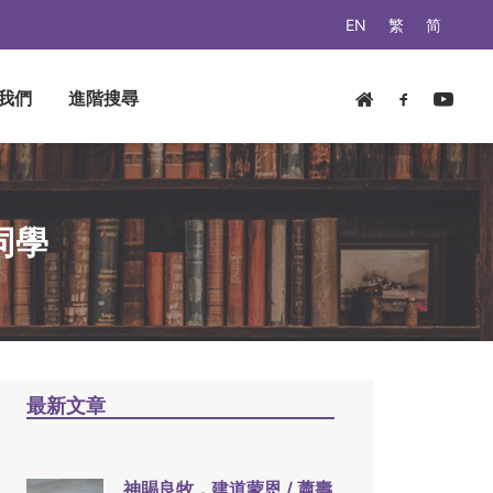
EN
繁
简
我們
進階搜尋
同學
最新文章
神賜良牧，建道蒙恩 / 蕭壽