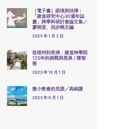
［電子書］困境與抉擇：
「建道研究中心30週年誌
慶」跨學科研討會論文集／
廖炳堂、倪步曉主編
2025 年 1 月 2 日
從梧州到長洲：建道神學院
125年的挑戰與恩典 / 陳智
衡
2023 年 10 月 1 日
微小教會的見證／高銘謙
2023 年 6 月 1 日