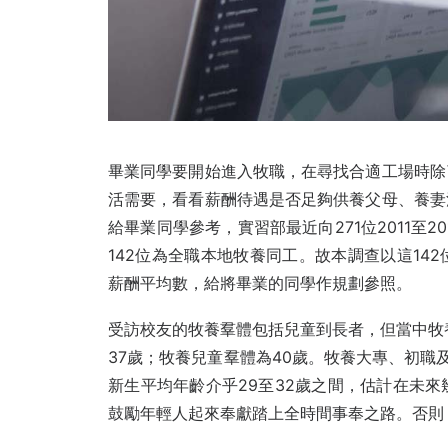
畢業同學要開始進入牧職，在尋找合適工場時除
活需要，看看薪酬待遇是否足夠供養父母、養妻
給畢業同學參考，實習部最近向271位2011至2
142位為全職本地牧養同工。故本調查以這14
薪酬平均數，給將畢業的同學作規劃參照。
受訪校友的牧養羣體包括兒童到長者，但當中牧
37歲；牧養兒童羣體為40歲。牧養大專、初職及
新生平均年齡介乎29至32歲之間，估計在未
鼓勵年
輕人起來奉獻踏上全時間事奉之路。否則