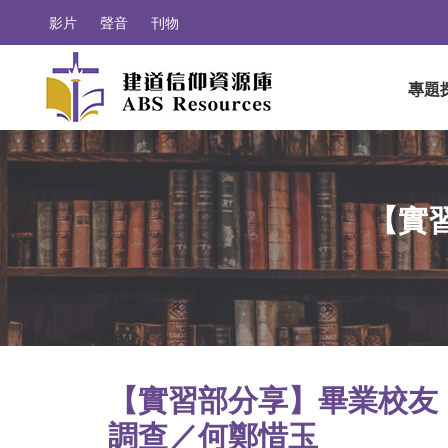
影片
聲音
刊物
專題
【實習
【實習部分享】畢業校友（2
調查／何鄭惜玉