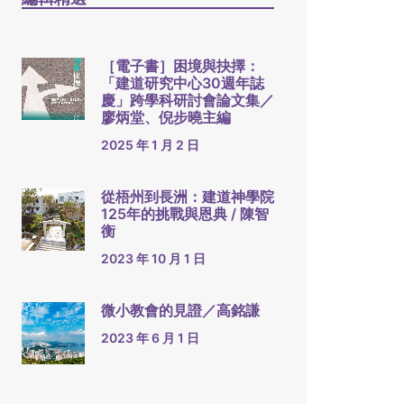
［電子書］困境與抉擇：
「建道研究中心30週年誌
慶」跨學科研討會論文集／
廖炳堂、倪步曉主編
2025 年 1 月 2 日
從梧州到長洲：建道神學院
125年的挑戰與恩典 / 陳智
衡
2023 年 10 月 1 日
微小教會的見證／高銘謙
2023 年 6 月 1 日