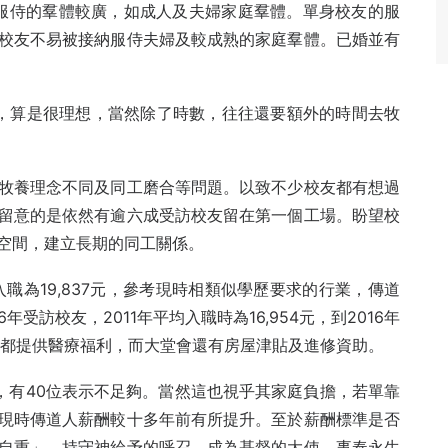
友服侍的羣體較廣，如成人及夫婦家庭羣體。單身校友的服
校友不易被接納服侍夫婦及較成熟的家庭羣體。已婚並有
成，算是很理想，當然除了時數，往往還要額外的時間去牧
牧養理念不同及同工磨合等問題。以致不少校友都有想過
留意的是依然有逾六成受訪校友留在第一個工場。盼望校
空間，建立長期的同工關係。
入職為19,837元，參考現時相類似學歷要求的行業，傳道
受訪校友，2011年平均入職時為16,954元，到2016年
堂會都提供醫療福利，而大堂會還有房屋津貼及進修資助。
，有40位表示不足夠。當然這也視乎其家庭負擔，若單靠
現時傳道人薪酬較十多年前有所提升。至於薪酬標準是否
自重」，持守神給予的呼召，成為基督的大使，事奉永生