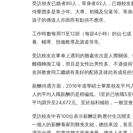
受訪校友已婚者80人，單身者62人，已婚校
侍羣體多是青少年、大專、初職及兒童等。單身
孩子的傳道人亦因而有點供不應求。
工作時數每周11至12節（每節4小時）的佔七
養、輔導、預備教導及講道等等。
受訪校友在事奉上遇到的難處依次是人際關係、
離職轉換工場，而且是女性比男性多。不過值得
友與教會同工繼續有美好的配搭及彼此有成長的
薪酬待遇方面，2016年道學碩士畢業校友平均
人的平均入職薪酬仍是稍偏低。1至於已牧職5至6年
平均調升至24,672元。至於福利補助，一般
受訪校友中有100位表示薪酬足夠應付生活開支
一個人的薪酬養家則難免支絀，
總括來說，喜見
適宜合理，卻要從幾方面來考量。傳道人先要「