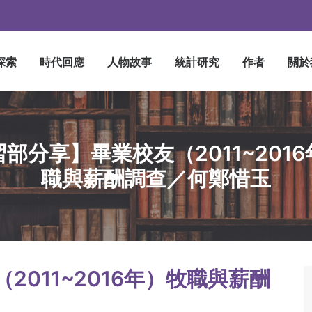
探索
時代回應
人物故事
統計研究
作者
關於
部分享】畢業校友（2011~201
職與薪酬調查／何鄭惜玉
011~2016年）牧職與薪酬