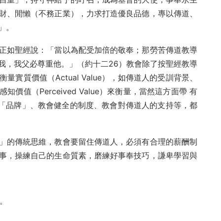
財、閒懶（不務正業），力求打造優良品德，專以傳道、
」。
正如聖經說：「當以為配受加倍的敬奉；那勞苦傳道教導
我，我父必尊重他。」（約十二26）教會除了按聖經教導
實質價值（Actual Value），如傳道人的受訓背景、
值（Perceived Value）來衡量，當然這方面帶 有
 現 質 素「品牌」、教會健全的制度、教會對傳道人的支持等，都
」的傳統思維，教會要留住傳道人，必須有合理的薪酬制
事，操練自己的生命質素，磨練好事奉技巧，謙卑學習與
9。