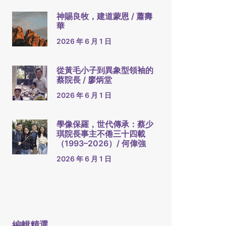
神賜良牧，建道蒙恩 / 蕭壽
華
2026 年 6 月 1 日
從黃毛小子到異象型領袖的
蔡院長 / 廖炳堂
2026 年 6 月 1 日
學像保羅，世代傳承：蔡少
琪院長事主不倦三十四載
（1993–2026）/ 何偉強
2026 年 6 月 1 日
編輯精選