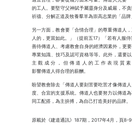
的工人。要堅守父神賦予屬靈身分及威嚴，不貪
祈禱、分解正道及牧養羣羊為崇高志業的「品牌
另一方面，教會要「合情合理」的尊重傳道人，
人的，更當如此。」（提前五17）「若有人服侍
善待傳道人、考慮教會自身的經濟因素外，更要衡量
專業知識、技巧及認可資格等等。此外，還要以感知價
主 觀 成 分 ， 但 傳 道 人 的 工 作 表
影響傳道人得合理的薪酬。
盼望教會除去「傳道人要刻苦要吃苦才像傳道人
度、合宜的支援系統。傳道人也要努力以傳道為
同工配搭，為主拚搏，為自己打造美好的品牌。
原載於《建道通訊》187期，2017年4月，頁8-