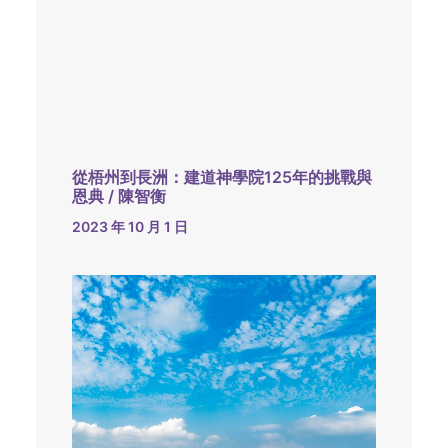
從梧州到長洲：建道神學院125年的挑戰與
恩典 / 陳智衡
2023 年 10 月 1 日