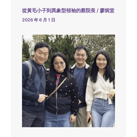
從黃毛小子到異象型領袖的蔡院長 / 廖炳堂
2026 年 6 月 1 日