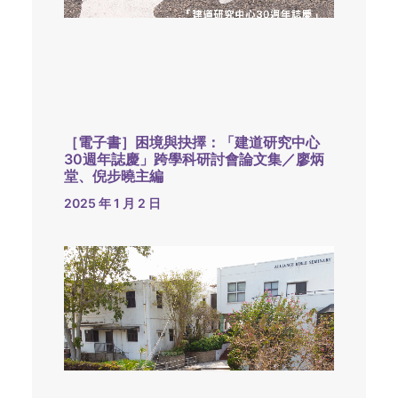
［電子書］困境與抉擇：「建道研究中心
30週年誌慶」跨學科研討會論文集／廖炳
堂、倪步曉主編
2025 年 1 月 2 日