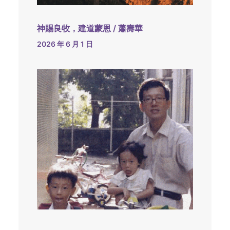
神賜良牧，建道蒙恩 / 蕭壽華
2026 年 6 月 1 日