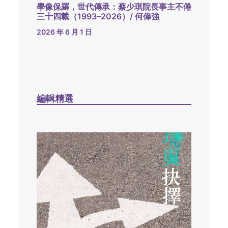
學像保羅，世代傳承：蔡少琪院長事主不倦
三十四載（1993–2026）/ 何偉強
2026 年 6 月 1 日
編輯精選