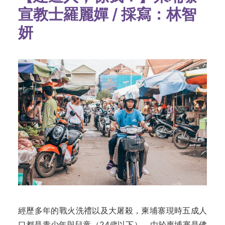
宣教士羅麗嬋 / 採寫：林智
妍
經歷多年的戰火洗禮以及大屠殺，柬埔寨現時五成人
口都是青少年與兒童（24歲以下）。由於
柬埔寨
是佛