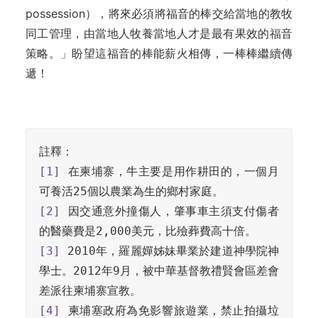
possession），將來必須將福音的棒交給當地的教牧
同工管理，由當地人牧養當地人才是最有果效的福音
策略。」盼望這福音的棒能薪火相傳，一棒棒繼續傳
遞！
[1]
 在柬埔寨，牛主要是用作耕田的，一個月
[2]
 因交通意外撞傷人，肇事車主須支付傷者
[3]
 2010年，羅麗嬋姊妹畢業於建道神學院神
學士。2012年9月，被中華基督教禮賢會區差會
[4]
 柬埔塞政府為免影響旅遊業，禁止拍攝垃