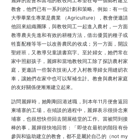
麗嬋的差會和當地的教牧同工希望在每一個鄉村建立
教會，他們已有一系列的計劃和策略。例如：有一位
大學畢業生專業是農業 （Agriculture），教會便邀請
他回來組織團隊，與教牧同工一起進入農村，一方面
教導農夫先進和有效的耕種方法，借出優質的種子或
牲畜配種等等一以改善農民的收成；另一方面，開設
聖經班，又教導兒童讀書寫字。至於婦女，她們常在
家中照顧孩子，麗嬋和當地教牧同工除了探訪農村家
庭，更邀請一些製衣技術人才入村教導婦女用縫紉衣
車，讓她們在家中也可以幫補生計。教會與農村家庭
的友好關係便漸漸建立起來。
訪問麗嬋時，她剛剛回港述職，到本年11月便會返回
柬埔寨的工場，在傾談的過程中，麗嬋表示很掛念柬
埔寨，也很想快些回去開展植堂的工作。當被問到接
棒的事，麗嬋很快地回答：「即使在最初的階段有份
參與和協助建立的教會，都不是屬於自己的（not my