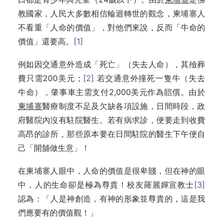
教國家，人民大多數相信輪迴轉世的觀念，柬埔寨人
不看重「人命的價值」，對他們來說，反而「牛命的
價值」還要高。
[1]
例如因交通意外造成「死亡」（失去人命），其殮葬
費只需200美元；
[2]
若交通意外撞死一隻牛（失去
牛命），肇事車主需支付2,000美元作為賠償。由於
柬埔寨
醫療制度不足及欠缺各項設施，日間時段，政
府醫院內沒有駐院醫生。若有病求診，便要走到收費
高昂的診所，那些原本要在日間駐院的醫生下午便自
己「開舖做生意」！
在柬埔寨人眼中，人命的價值是很卑賤，但在神的眼
中，人的生命卻是極為尊貴！校友羅麗嬋宣教士
[3]
認為：「人是神創造，有神的形象並尊貴的，這是我
們應要有的價值觀！」