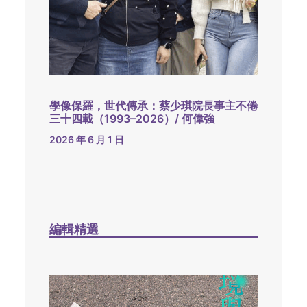
學像保羅，世代傳承：蔡少琪院長事主不倦
三十四載（1993–2026）/ 何偉強
2026 年 6 月 1 日
編輯精選