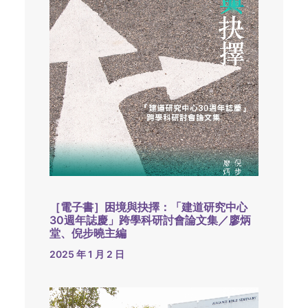
［電子書］困境與抉擇：「建道研究中心
30週年誌慶」跨學科研討會論文集／廖炳
堂、倪步曉主編
2025 年 1 月 2 日