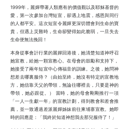
1999年，麗嬋帶著人類應有的價值觀以及耶穌基督的
愛，第一次參加台灣短宣，卻遇上地震，感恩與同行
的人都平安。這次短宣令麗嬋更深切體會到生命的寶
貴，但遇上災難時，生命卻變得如此脆弱，一旦失去
生命便無法挽回！
本身從事會計行業的麗嬋回港後，她清楚知道神呼召
她宣教，給她一顆宣教心。在母會的鼓勵和支持下，
她接受了兩年短宣中心傳福音的訓練。之後，她問神
想差去哪裏服侍？（由始至終，她沒有特定的宣教地
方，她信靠天父的帶領，無論往哪裡去，只要是神的
帶領，她必跟從。） 當時，她的母會剛剛推行一項
「一人一生獻一年」的宣教計劃，得到教會和差會推
薦，並一致通過差派麗嬋姊妹前往柬埔寨宣教。她即
時的回應是：「我終於知道神想我去那兒服侍了！」