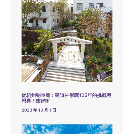
從梧州到長洲：建道神學院125年的挑戰與
恩典 / 陳智衡
2023 年 10 月 1 日