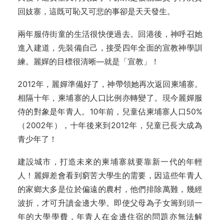
回妓寨，這既可恥又可悲的事卻是天天發生。
兩年服侍街童的生活很快便過去。回港後，神呼召她
進入建道，先裝備自己，接受四年全面的宣教神學訓
練。麗嬋的目標很清晰—就是「宣教」！
2012年，麗嬋準備好了，神帶領她再次返回柬埔寨。
相隔十年，柬埔寨的人口比例亦轉變了。現今麗嬋服
侍的對象是年青人。10年前，兒童佔柬埔寨人口50%
（2002年），十年後來到2012年，兒童已長大成為
青少年了！
建設城市，打造未來的柬埔寨就要靠新一代的年輕
人！麗嬋差會看到窮苦大學生的需要，因這些年青人
的家鄉大多是位於偏遠的農村，他們排除萬難，幾經
波折，才可升讀金邊大學。即使父母為子女籌到頭一
年的大學學費，年青人在金邊住宿的問題亦無法解