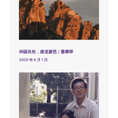
神賜良牧，建道蒙恩 / 蕭壽華
2026 年 6 月 1 日