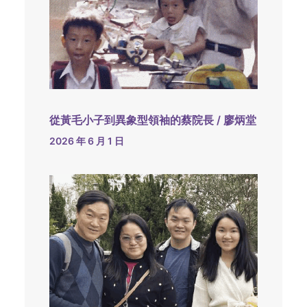
從黃毛小子到異象型領袖的蔡院長 / 廖炳堂
2026 年 6 月 1 日