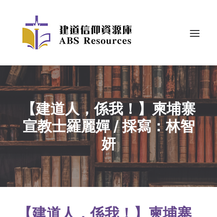
【建道人，係我！】柬埔寨
宣教士羅麗嬋 / 採寫：林智
妍
【建道人，係我！】柬埔寨