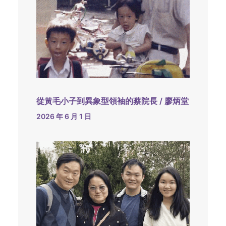
從黃毛小子到異象型領袖的蔡院長 / 廖炳堂
2026 年 6 月 1 日