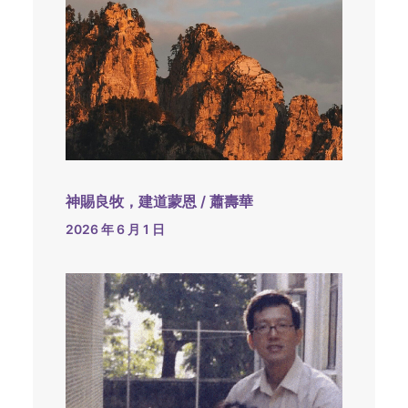
神賜良牧，建道蒙恩 / 蕭壽華
2026 年 6 月 1 日