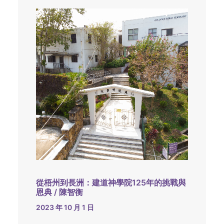
從梧州到長洲：建道神學院125年的挑戰與
恩典 / 陳智衡
2023 年 10 月 1 日