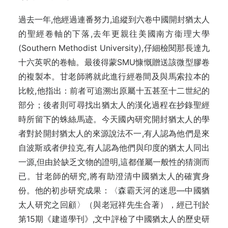
過去一年,他經過連番努力,追縱到六卷中國開封猶太人
的聖經卷軸的下落,去年更親往美國南方衞理大學
(Southern Methodist University),仔細檢閱那長達九
十六英呎的卷軸。最後得蒙SMU慷慨贈送該微型膠卷
的複製本。甘老師將就此進行經卷間及與馬索拉本的
比較,他指出：前者可追溯出原屬十五甚至十二世紀的
部分；後者則可尋找出猶太人的漢化過程在抄錄聖經
時所留下的蛛絲馬迹。今天國內研究開封猶太人的學
者對於開封猶太人的來源說法不一,有人認為他們是來
自波斯或者伊拉克,有人認為他們與印度的猶太人同出
一源,但由於缺乏文物的證明,這都僅屬一般性的猜測而
已。甘老師的研究,將有助澄清中國猶太人的確實身
份。他的初步研究成果：〈森霸天河的迷思—中國猶
太人研究之回顧〉（與老冠祥先生合著），經已刊於
第15期《建道學刊》,文中評檢了中國猶太人的歷史研