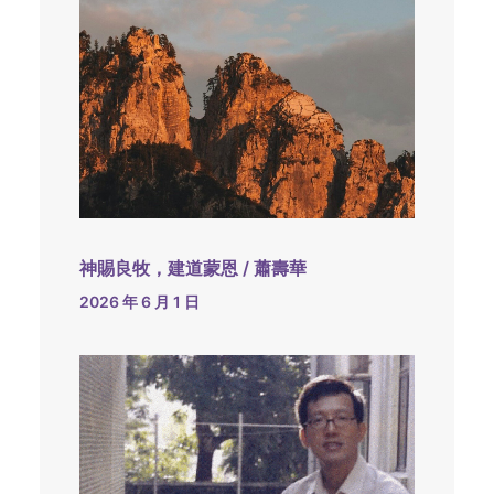
神賜良牧，建道蒙恩 / 蕭壽華
2026 年 6 月 1 日