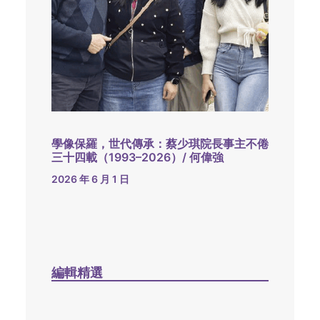
學像保羅，世代傳承：蔡少琪院長事主不倦
三十四載（1993–2026）/ 何偉強
2026 年 6 月 1 日
編輯精選