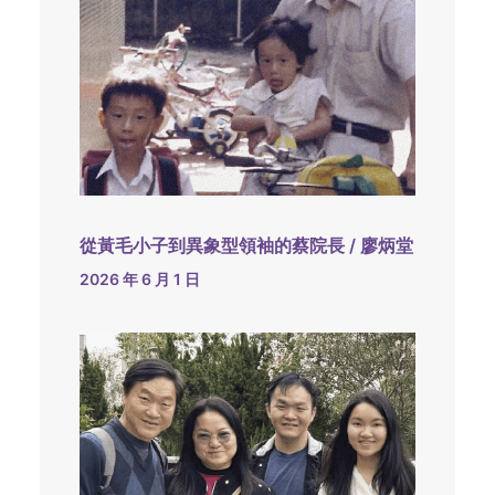
從黃毛小子到異象型領袖的蔡院長 / 廖炳堂
2026 年 6 月 1 日