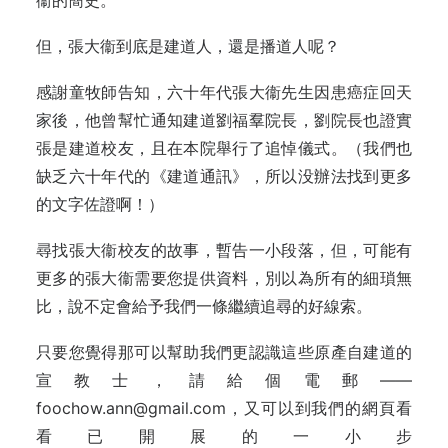
衞的簡史。
但，張大衞到底是建道人，還是播道人呢？
感謝童牧師告知，六十年代張大衞先生因患癌症回天
家後，他曾幫忙通知建道劉福羣院長，劉院長也證實
張是建道校友，且在本院舉行了追悼儀式。（我們也
缺乏六十年代的《建道通訊》，所以没辦法找到更多
的文字佐證啊！）
尋找張大衞校友的故事，暫告一小段落，但，可能有
更多的張大衞需要您提供資料，別以為所有的細瑣無
比，說不定會給予我們一條繼續追尋的好線索。
只要您覺得那可以幫助我們更認識這些原產自建道的
宣教士，請給個電郵——
foochow.ann@gmail.com，又可以到我們的網頁看
看已開展的一小步