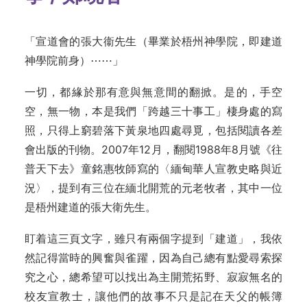
「宣道會的張大衞先生（畢業於梧州神學院，即建道
神學院前身）⋯⋯」
一切，都緣於那有意與無意間的翻掀。是的，手空
空，無一物，本是我們「跨越三十事工」棲身處的寫
照，只得上窮碧落下黃泉地四處尋覓，包括閱讀各差
會出版的刊物。2007年12月，翻閱1988年8月號《往
普天下去》童銘惠牧師寫的〈緬甸華人宣教史略與近
況〉，提到有三位在緬北開荒的元老牧者，其中一位
是梧州建道的張大衛先生。
盯着這三頁文字，雖只有兩個字提到「建道」，我依
然記得當時的興奮與雀躍，因為自己總有點愛尋索探
究之心，總希望可以找出為主開荒拓野、寂寂無名的
校友宣教士，讓他們的故事不只是記在天父的帳簿