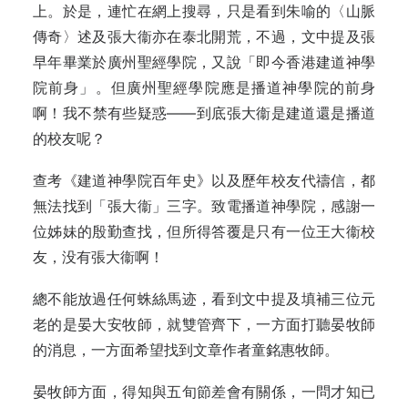
上。於是，連忙在網上搜尋，只是看到朱喻的〈山脈
傳奇〉述及張大衞亦在泰北開荒，不過，文中提及張
早年畢業於廣州聖經學院，又說「即今香港建道神學
院前身」。但廣州聖經學院應是播道神學院的前身
啊！我不禁有些疑惑——到底張大衞是建道還是播道
的校友呢？
查考《建道神學院百年史》以及歷年校友代禱信，都
無法找到「張大衞」三字。致電播道神學院，感謝一
位姊妹的殷勤查找，但所得答覆是只有一位王大衞校
友，没有張大衞啊！
總不能放過任何蛛絲馬迹，看到文中提及填補三位元
老的是晏大安牧師，就雙管齊下，一方面打聽晏牧師
的消息，一方面希望找到文章作者童銘惠牧師。
晏牧師方面，得知與五旬節差會有關係，一問才知已