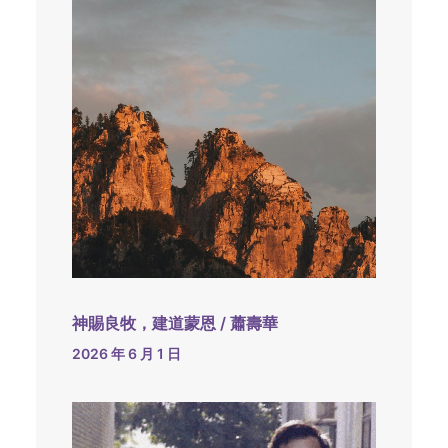
神賜良牧，建道蒙恩 / 蕭壽華
2026 年 6 月 1 日