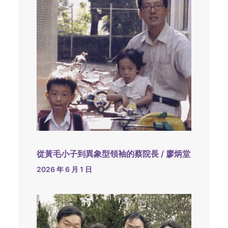
從黃毛小子到異象型領袖的蔡院長 / 廖炳堂
2026 年 6 月 1 日