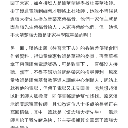
回了天家，如今接班人是緬華聖經學校杜美華牧師。
掛了幾通電話到緬甸才聯絡上杜牧師，她說小時候見
過張大衞先生播放音樂來傳福音。他們一家信主就是
因為張先生傳福音給人，人家再傳給他們。但，她也
不大清楚張大衞是哪家神學院畢業的啊！
另一廂，聯絡出版《往普天下去》的香港差傳聯會問
作者資料，得知童銘惠牧師是華福的委員，再問華福
拿了兩個緬甸電話號碼，可是致電下，一直都没人接
聽。然而，不得不歸功於網絡帶來的搜尋便利，原來
童牧師是緬甸基督教傳道人訓練中心創辦人，網站上
就有他的電郵，但傳了電郵又未見回覆，忽然想起溫
以壯老師人脈極廣，即傳電郵請他幫忙找找。原來溫
老師竟認識童牧師，且知悉這位八十多歲的長者正在
寫回憶錄，其中一篇就是〈懷念張大衞先生〉；溫老
師且給了我先睹為快，並主要根據其文章寫了篇張大