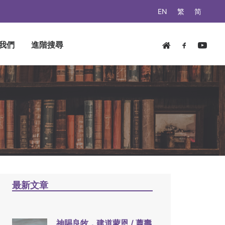
EN
繁
简
我們
進階搜尋
最新文章
神賜良牧，建道蒙恩 / 蕭壽