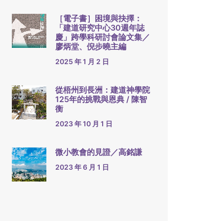
［電子書］困境與抉擇：
「建道研究中心30週年誌
慶」跨學科研討會論文集／
廖炳堂、倪步曉主編
2025 年 1 月 2 日
從梧州到長洲：建道神學院
125年的挑戰與恩典 / 陳智
衡
2023 年 10 月 1 日
微小教會的見證／高銘謙
2023 年 6 月 1 日