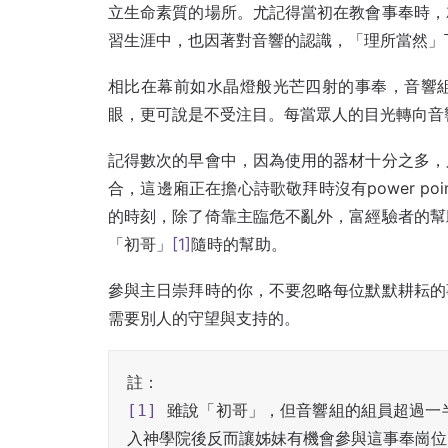
立生命素質的場所。尤記得當初在教會事奉時，
習生涯中，也因著對音響的認識，「理所當然」
相比在幕前如水晶燈般光芒四射的事奉，音響
眼，更可說是不受注目。每當眾人的目光轉向音響
記得數次的早會中，因為使用的器材十分之多，
合，這邊廂正在擔心詩歌敬拜時沒有power p
的時刻，除了倚靠主臨危不亂外，富經驗者的幫
「初哥」
[1]
隨時的幫助。
參與主日崇拜時的你，不要忽略每位默默耕耘的
需要別人的守望與支持的。
[1]
 雖說「初哥」，但音響組的組員超過一
入神學院後反而讓姊妹有機會參與這事奉崗位