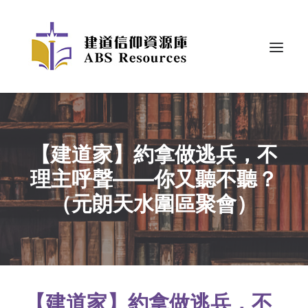
【建道家】約拿做逃兵，不
理主呼聲——你又聽不聽？
（元朗天水圍區聚會）
【建道家】約拿做逃兵，不