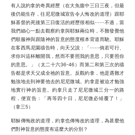
有人說約拿的奇異經歷（在大魚腹中三日三夜，但最
後仍能生存，往尼尼微城宣告令人悔改的道理）跟耶
穌基督的死後第三日復活的經歷很相似⋯⋯不過，當
我們細心一點去觀察約拿與耶穌兩位時，不難發覺他
們順服神與跟隨神的旨意的態度根本背道而馳。耶穌
在客西馬尼園禱告時，向天父說：「⋯⋯倘若可行、
求你叫這杯離開我，然而不要照我的意思，只要照你
的意思。」（太二十六36-46）而第二和第三次的禱
告都是求天父成全祂的旨意。反觀約拿，他是遇難才
勉強地去到神要他去的尼尼微城。約拿是被迫才勉強
地實行神的旨意。約拿只走了尼尼微城三分一的路
程，便宣告：「再等四十日，尼尼微必傾覆了！」
（拿三5）
耶穌傳悔政的道理，約拿也傳悔改的道理，為甚麼他
們對神旨意的態度有這麼大的分別？