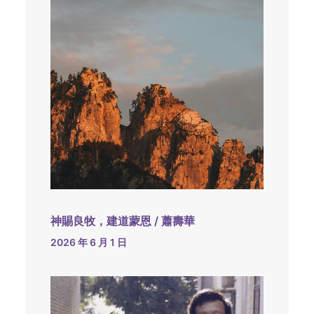
神賜良牧，建道蒙恩 / 蕭壽華
2026 年 6 月 1 日