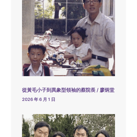
從黃毛小子到異象型領袖的蔡院長 / 廖炳堂
2026 年 6 月 1 日