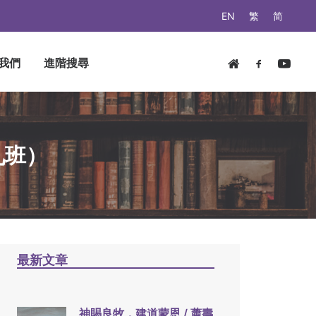
EN
繁
简
我們
進階搜尋
九班）
最新文章
神賜良牧，建道蒙恩 / 蕭壽