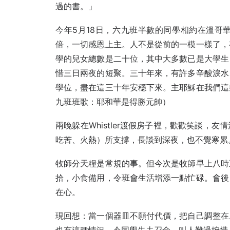
過的書。」
今年5月18日，六九班半數的同學相約在溫哥
倍，一切感恩上主。人不是從前的一模一樣了，
學的兒女總數是二十位，其中大多數已是大學生
惜三日兩夜的短聚。三十年來，有許多辛酸淚水
學位，盡在這三十年安穩下來。主耶穌在我們這
九班班歌：耶和華是得勝元帥）
兩晚躲在Whistler渡假房子裡，歡歡笑談
吃苦、火熱）所支撐，長談到深夜，也不覺寒累
牧師分天糧是常規的事。但今次是牧師早上八時
拾，小食備用，令班會生活增添一點忙碌。會後
在心。
現回想：當一個器皿不願付代價，把自己調整在