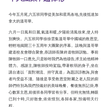
今年五月尾,六五班同學從美加和星馬各地,先後抵達加
拿大的溫哥華。
六月一日風和日麗,氣溫和暖,夕陽前清風徐來,使人特
別爽快。六五班同學徐徐雲集溫哥華中國城的救恩堂,
輕輕地揭開三十五周年大團聚的序幕。該晚與溫哥華
建道校友會聯合聚會,恭請師長陳終道牧師訓勉。事前
陳牧師一口應允,只是吩咐我們為他禱告,求主給他精神
體力。感謝主,陳牧師按時駕臨,帶著軟弱的身子,坐在
講台邊以「面對潮流、持守真道」為題諄諄教誨,與會
者均受益不淺。隨後是享受救恩堂附屬之老人院的廚
師們特別為我們預備好的美味晚餐。餐後無所記掛,專
心數算主恩,前後班各同學皆有分享。但時光無情,轉眼
已到十時,只好散會,依依惜別,各歸各家,預備明天行
程。