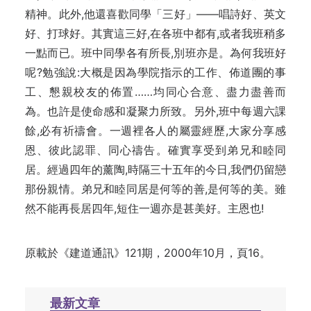
精神。此外,他還喜歡同學「三好」——唱詩好、英文
好、打球好。其實這三好,在各班中都有,或者我班稍多
一點而已。班中同學各有所長,別班亦是。為何我班好
呢?勉強說:大概是因為學院指示的工作、佈道團的事
工、懇親校友的佈置……均同心合意、盡力盡善而
為。也許是使命感和凝聚力所致。另外,班中每週六課
餘,必有祈禱會。一週裡各人的屬靈經歷,大家分享感
恩、彼此認罪、同心禱告。確實享受到弟兄和睦同
居。經過四年的薰陶,時隔三十五年的今日,我們仍留戀
那份親情。弟兄和睦同居是何等的善,是何等的美。雖
然不能再長居四年,短住一週亦是甚美好。主恩也!
原載於《建道通訊》121期，2000年10月，頁16。
最新文章