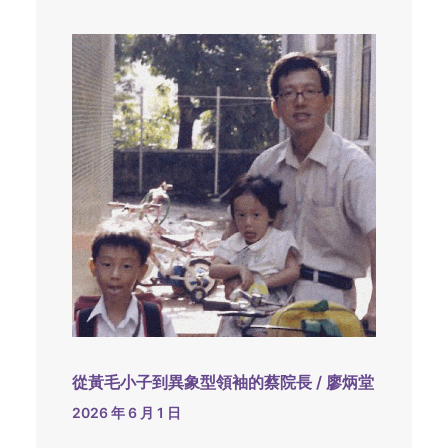
從黃毛小子到異象型領袖的蔡院長 / 廖炳堂
2026 年 6 月 1 日