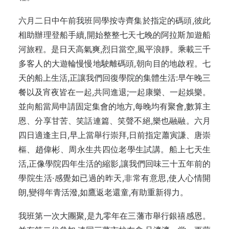
六月二日中午前我班同學按寺齊集於指定的碼頭,彼此
相助辦理登船手續,開始整整七天七晚的阿拉斯加遊船
河旅程。是日天高氣爽,烈日當空,風平浪靜。乘載三千
多客人的大遊輪慢慢地駛離碼頭,朝向目的地啟程。七
天的船上生活,正讓我們回復學院的集體生活:早午晚三
餐以及宵夜皆在一起,共同進退;一起康樂、一起娛樂。
並向船當局申請固定集會的地方,每晚均有聚會,數算主
恩、分享甘苦、笑話連篇、笑聲不絕,樂也融融。六月
四日適逢主日,早上當舉行崇拜,日前指定蕭寅謙、唐崇
樞、趙偉彬、周永生共四位老學生試講。船上七天生
活,正像學院四年生活的縮影,讓我們回味三十五年前的
學院生活·感覺如已過的昨天,非常有意思,使人心情開
朗,變得年青活潑,如鷹返老還童,有助重新得力。
我班第一次大團聚,是九零年在三藩市舉行銀禧感恩。