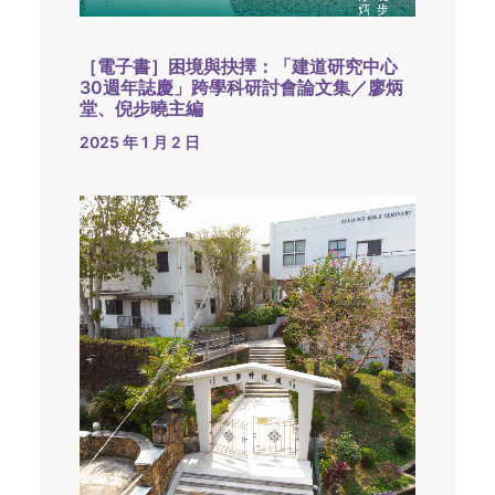
［電子書］困境與抉擇：「建道研究中心
30週年誌慶」跨學科研討會論文集／廖炳
堂、倪步曉主編
2025 年 1 月 2 日