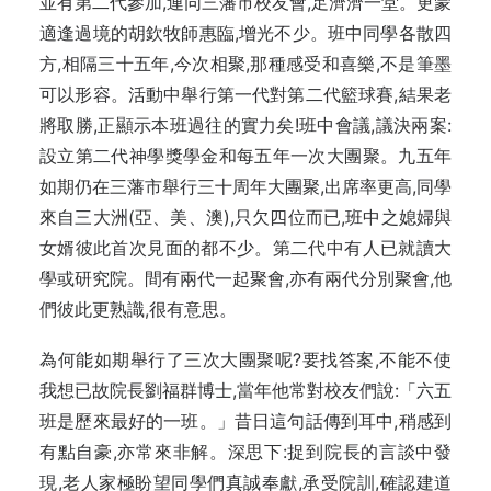
並有第二代參加,連同三藩市校友會,足濟濟一堂。更蒙
適逢過境的胡欽牧師惠臨,增光不少。班中同學各散四
方,相隔三十五年,今次相聚,那種感受和喜樂,不是筆墨
可以形容。活動中舉行第一代對第二代籃球賽,結果老
將取勝,正顯示本班過往的實力矣!班中會議,議決兩案:
設立第二代神學獎學金和每五年一次大團聚。九五年
如期仍在三藩市舉行三十周年大團聚,出席率更高,同學
來自三大洲(亞、美、澳),只欠四位而已,班中之媳婦與
女婿彼此首次見面的都不少。第二代中有人已就讀大
學或研究院。間有兩代一起聚會,亦有兩代分別聚會,他
們彼此更熟識,很有意思。
為何能如期舉行了三次大團聚呢?要找答案,不能不使
我想已故院長劉福群博士,當年他常對校友們說:「六五
班是歷來最好的一班。」昔日這句話傳到耳中,稍感到
有點自豪,亦常來非解。深思下:捉到院長的言談中發
現,老人家極盼望同學們真誠奉獻,承受院訓,確認建道