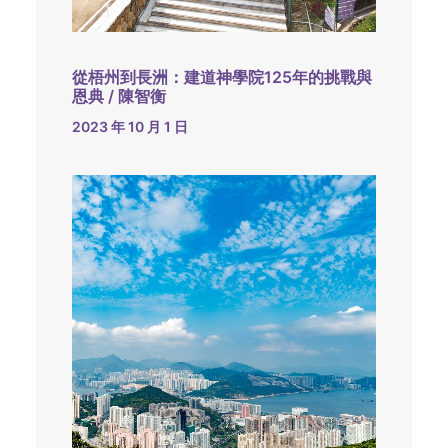
從梧州到長洲：建道神學院125年的挑戰與
恩典 / 陳智衡
2023 年 10 月 1 日