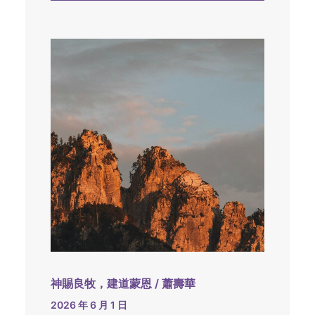
神賜良牧，建道蒙恩 / 蕭壽華
2026 年 6 月 1 日