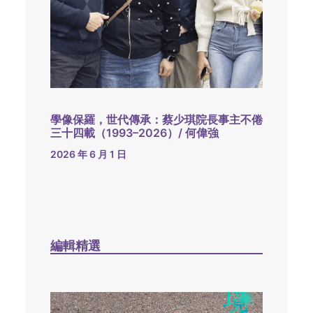
學像保羅，世代傳承：蔡少琪院長事主不倦
三十四載（1993–2026）/ 何偉強
2026 年 6 月 1 日
編輯精選