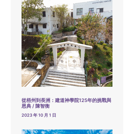
從梧州到長洲：建道神學院125年的挑戰與
恩典 / 陳智衡
2023 年 10 月 1 日