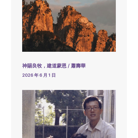
神賜良牧，建道蒙恩 / 蕭壽華
2026 年 6 月 1 日