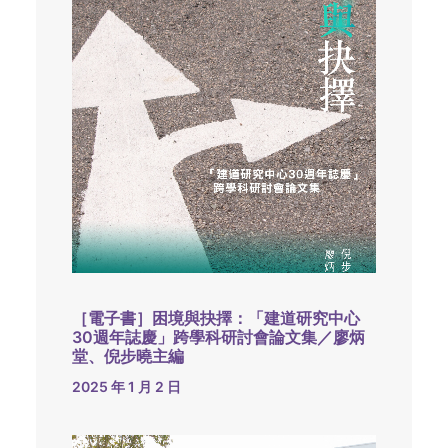
［電子書］困境與抉擇：「建道研究中心
30週年誌慶」跨學科研討會論文集／廖炳
堂、倪步曉主編
2025 年 1 月 2 日