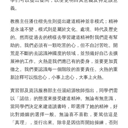
學們可以提出疑問，以便更明白其意義及持定該意
義。
教務主任潘仕楷先生則提出建道精神並非模式；精神
是永遠不變，模式則是屬於文化、處境、時代及歷史
的。然而從過去的榜樣去學習建道精神對我們是有幫
助的。我們必須有一顆吃苦的心，但不自討苦吃。開
荒是不斷的去認識神國度的領域，並預備好自己去擴
展神的工作。火熱是我們應已有的委身，並要更加貫
徹之。我們要認識每一個階段的首要責任。火熱的重
新詮釋可以指忠心，小事上忠心，大事上火熱。
實習部及資訊服務部主任湯紹源牧師指出，同學們需
以「認信」的態度來接受建道精神。無論有無意識，
當同學們決定來建道讀書時，即選擇了她的精神，好
比對婚姻的選擇一般。無論喜不喜歡，要篤信這是
「真理」，並行出來。除非是因信而開始操練，否則