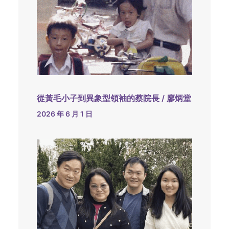
從黃毛小子到異象型領袖的蔡院長 / 廖炳堂
2026 年 6 月 1 日