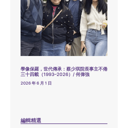
學像保羅，世代傳承：蔡少琪院長事主不倦
三十四載（1993–2026）/ 何偉強
2026 年 6 月 1 日
編輯精選