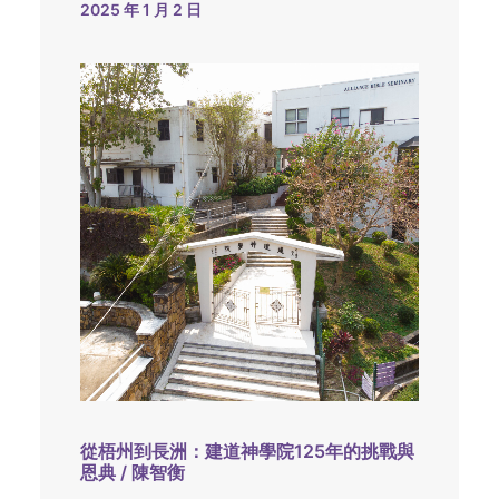
2025 年 1 月 2 日
從梧州到長洲：建道神學院125年的挑戰與
恩典 / 陳智衡