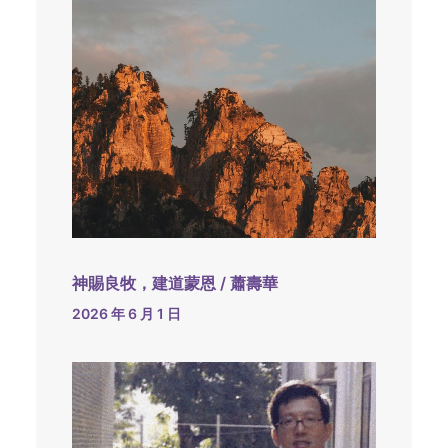
神賜良牧，建道蒙恩 / 蕭壽華
2026 年 6 月 1 日