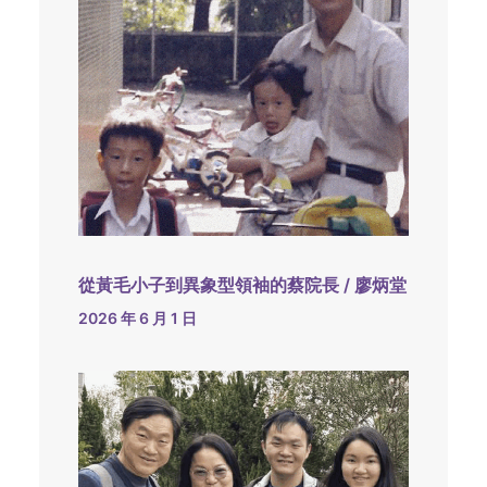
從黃毛小子到異象型領袖的蔡院長 / 廖炳堂
2026 年 6 月 1 日