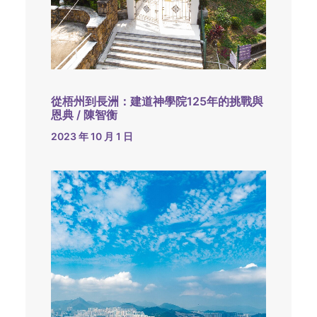
從梧州到長洲：建道神學院125年的挑戰與
恩典 / 陳智衡
2023 年 10 月 1 日