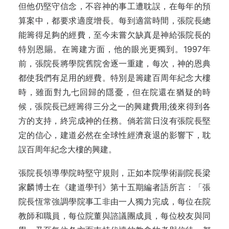
但他仍堅守信念，不容神的事工遭耽誤，在每年的預
算案中，都要求適度增長。每到適當時間，張院長總
能籌得足夠的經費，至今未嘗欠缺真是神給張院長的
特別恩賜。在籌建方面，他的眼光更獨到。1997年
前，張院長將學院舊院舍逐一重建，每次，神的恩典
都使我們有足用的經費。特別是籌建百周年紀念大樓
時，雖面對九七回歸的隱憂，但在院還在猶疑的時
候，張院長已經籌得三分之一的興建費用;後來得到各
方的支持，終完成神的任務。倘若當日沒有張院長堅
定的信心，建道必然在全球性經濟衰退的影響下，耽
誤百周年紀念大樓的興建。
張院長領導學院時堅守規則，正如本院學術副院長梁
家麟博士在《建道學刊》第十五期編者語所言：「張
院長恆常強調學院事工非由一人獨力完成，每位在院
教師和職員，每位院董與諮議團成員，每位校友與同