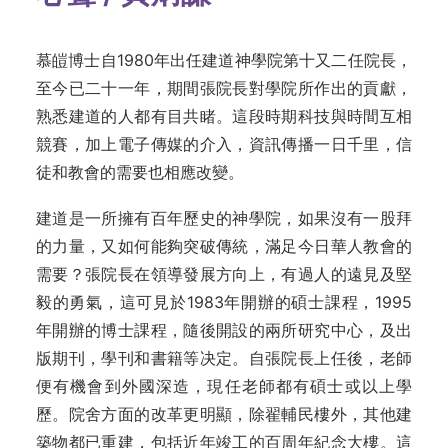
慕皚博士自1980年出任建道神學院第十又二任院長，
至今已二十一年，期間張院長對學院所作出的貢獻，
熟悉建道的人都有目共睹。這段時期科技與時間互相
競賽，加上電子傳媒的介入，資訊傳播一日千里，信
徒和教會的需要也相應改變。
建道是一所擁有百年歷史的神學院，如果沒有一股拜
的力量，又如何能夠突破傳統，滿足今日華人教會的
需要？張院長在領導發展方向上，有過人的遠見及堅
毅的勇氣，這可見於1983年開辦的碩士課程，1995
年開辦的博士課程，隨後開設的兩所研究中心，及出
版期刊，學刊和書籍等决定。自張院長上任後，老師
便有機會到外國深造，現任老師都有碩士或以上學
歷。院舍方面的改革更明顯，除翟輔民樓外，其他建
築物都已重建，包括近年竣工的百周年紀念大樓。這