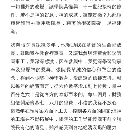
一切裡外的改變，讓學院具備與二十一世紀接軌的條
件。若不是神的旨意，神的成就，誰能貫徹？凡此種
種皆印證神重用張院長，藉著他衝破障礙，賜福建
道。
我與張院長認識多年，他幫助我在基督的生命裡成
長，鼓勵我在教會裡事奉，又讓我參與院董會和諮議
團事工，我深深感激，因在參與中，我更深學習到事
奉及經歷神的恩典。張院長單純的信心和堅定的信
念，得到不少關心神學教育，愛建道的信徒支持。就
以每年的經費而言，從六位數字增加到七位數，當中
百分之六十是從各方的奉獻而來的。每年四月，財務
組便開始籌募七，八月的經費，小信的我從不放心，
這幾年在預算案方面下工夫，控制各方面的開支;但神
的工場在不斷拓展中，學院的工作豈能停滯不前？張
院長有他的遠見，雖然感受到各地經濟衰退的壓力，