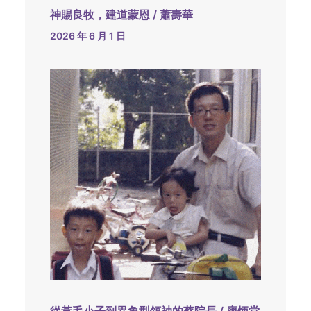
神賜良牧，建道蒙恩 / 蕭壽華
2026 年 6 月 1 日