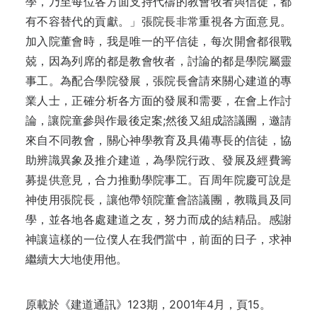
學，乃至每位各方面支持代禱的教會牧者與信徒，都
有不容替代的貢獻。」張院長非常重視各方面意見。
加入院董會時，我是唯一的平信徒，每次開會都很戰
兢，因為列席的都是教會牧者，討論的都是學院屬靈
事工。為配合學院發展，張院長會請來關心建道的專
業人士，正確分析各方面的發展和需要，在會上作討
論，讓院童參與作最後定案;然後又組成諮議團，邀請
來自不同教會，關心神學教育及具備專長的信徒，協
助辨識異象及推介建道，為學院行政、發展及經費籌
募提供意見，合力推動學院事工。百周年院慶可說是
神使用張院長，讓他帶領院董會諮議團，教職員及同
學，並各地各處建道之友，努力而成的結精品。感謝
神讓這樣的一位僕人在我們當中，前面的日子，求神
繼續大大地使用他。
原載於《建道通訊》123期，2001年4月，頁15。