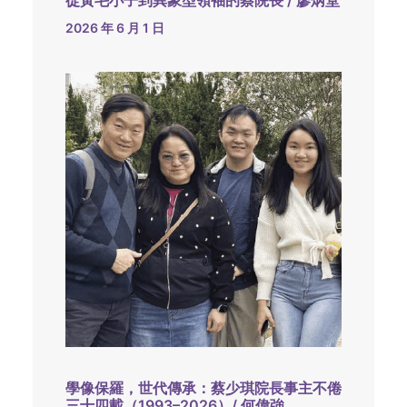
從黃毛小子到異象型領袖的蔡院長 / 廖炳堂
2026 年 6 月 1 日
學像保羅，世代傳承：蔡少琪院長事主不倦
三十四載（1993–2026）/ 何偉強