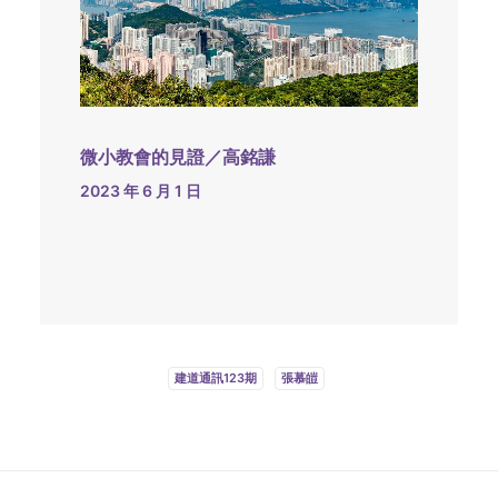
微小教會的見證／高銘謙
2023 年 6 月 1 日
建道通訊123期
張慕皚