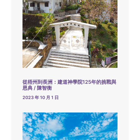
從梧州到長洲：建道神學院125年的挑戰與
恩典 / 陳智衡
2023 年 10 月 1 日