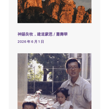
神賜良牧，建道蒙恩 / 蕭壽華
2026 年 6 月 1 日