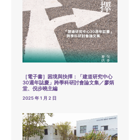
［電子書］困境與抉擇：「建道研究中心
30週年誌慶」跨學科研討會論文集／廖炳
堂、倪步曉主編
2025 年 1 月 2 日