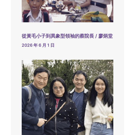
從黃毛小子到異象型領袖的蔡院長 / 廖炳堂
2026 年 6 月 1 日