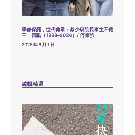
學像保羅，世代傳承：蔡少琪院長事主不倦
三十四載（1993–2026）/ 何偉強
2026 年 6 月 1 日
編輯精選