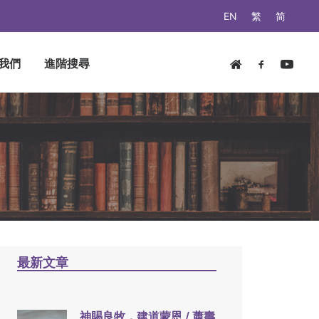
EN
繁
简
我們
進階搜尋
最新文章
神賜良牧，建道蒙恩 / 蕭壽