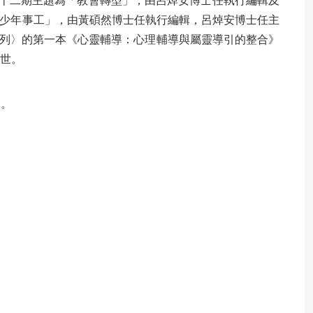
十二期主題為「教會轉型」，由呂焯安博士任執行編輯及
「青少年事工」，由黃碩然博士任執行編輯，呂焯安博士任主
系列〉的第一本《心靈輔導：心理輔導與屬靈導引的整合》
面世。
6。