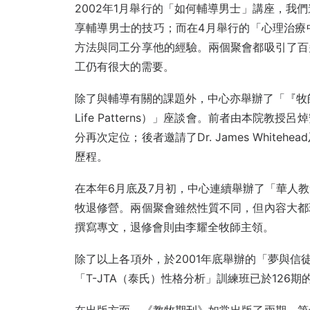
2002年1月舉行的「如何輔導男士」講座，我
享輔導男士的技巧；而在4月舉行的「心理治療
方法與同工分享他的經驗。兩個聚會都吸引了百
工仍有很大的需要。
除了與輔導有關的課題外，中心亦舉辦了「『牧師和
Life Patterns）」座談會。前者由本院
分再次定位；後者邀請了Dr. James Whitehea
歷程。
在本年6月底及7月初，中心連續舉辦了「華人
牧退修營。兩個聚會雖然性質不同，但內容大都
撰寫專文，退修會則由李耀全牧師主領。
除了以上各項外，於2001年底舉辦的「夢與信徒成長」
「T-JTA（泰氏）性格分析」訓練班已於126