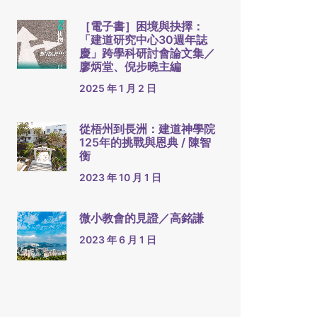
［電子書］困境與抉擇：
「建道研究中心30週年誌
慶」跨學科研討會論文集／
廖炳堂、倪步曉主編
2025 年 1 月 2 日
從梧州到長洲：建道神學院
125年的挑戰與恩典 / 陳智
衡
2023 年 10 月 1 日
微小教會的見證／高銘謙
2023 年 6 月 1 日