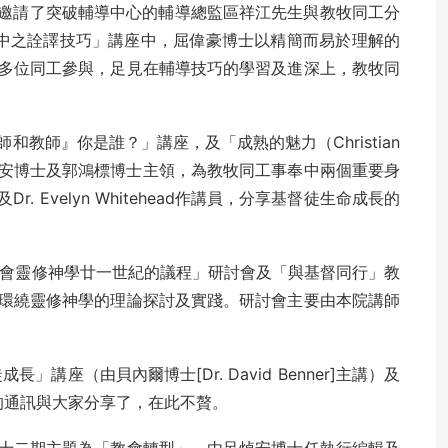
們邀請了突破輔導中心的輔導總監區祥江先生與教牧同工分
中之詮譯技巧」講座中，屈偉豪博士以精簡而易於理解的
多位同工參與，足見在輔導技巧的學習及進深上，教牧同
教師』你是誰？」講座，及「成熟的魅力（Christian
教授呂焯安博士及郭鴻標博士主領，為教牧同工事奉中兩個重要身
d及Dr. Evelyn Whitehead作講員，分享基督徒生命成長的
教會靈修神學廿一世紀的議程」研討會及「與基督同行」教
環繞靈修神學的理論探討及實踐。研討會主要由本院講師
講座（由貝內爾博士[Dr. David Benner]主講）及
期的通訊與大家分享了，在此不贅。