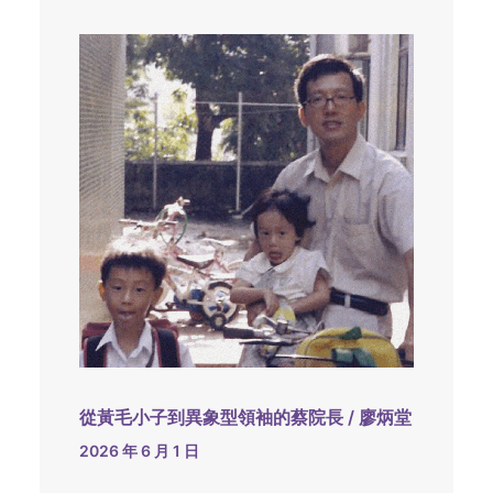
從黃毛小子到異象型領袖的蔡院長 / 廖炳堂
2026 年 6 月 1 日