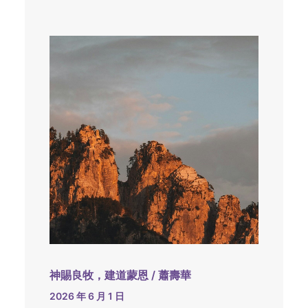
神賜良牧，建道蒙恩 / 蕭壽華
2026 年 6 月 1 日