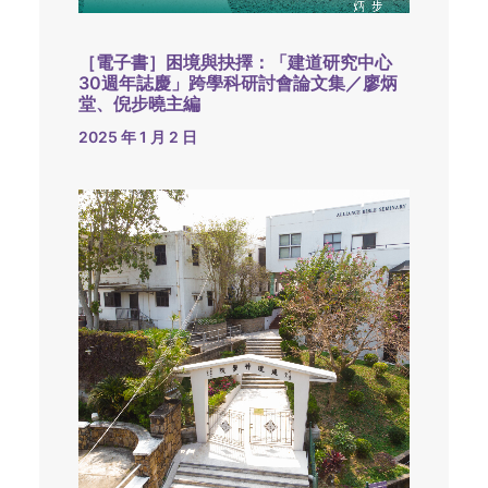
［電子書］困境與抉擇：「建道研究中心
30週年誌慶」跨學科研討會論文集／廖炳
堂、倪步曉主編
2025 年 1 月 2 日