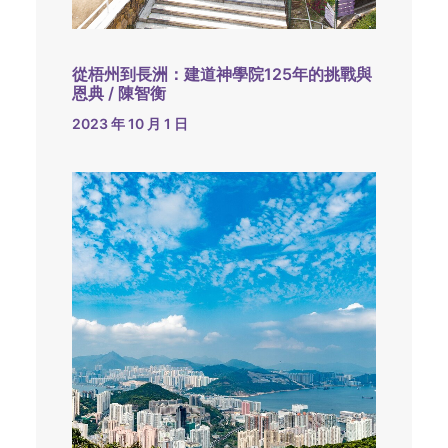
從梧州到長洲：建道神學院125年的挑戰與
恩典 / 陳智衡
2023 年 10 月 1 日