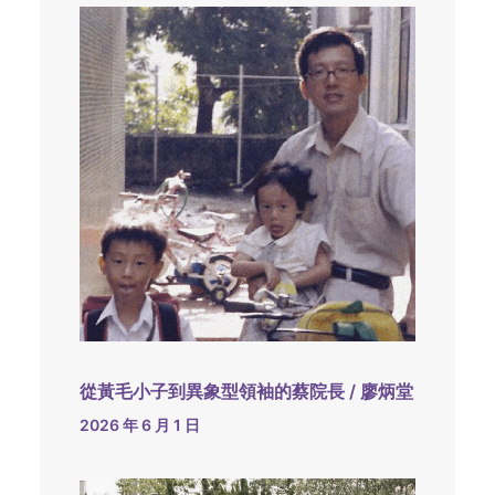
從黃毛小子到異象型領袖的蔡院長 / 廖炳堂
2026 年 6 月 1 日