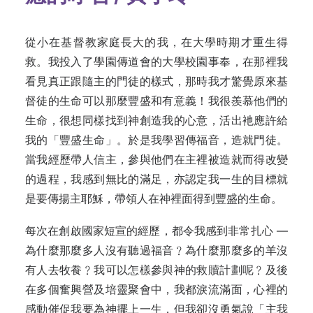
從小在基督教家庭長大的我，在大學時期才重生得
救。我投入了學園傳道會的大學校園事奉，在那裡我
看見真正跟隨主的門徒的樣式，那時我才驚覺原來基
督徒的生命可以那麼豐盛和有意義！我很羨慕他們的
生命，很想同樣找到神創造我的心意，活出衪應許給
我的「豐盛生命」。於是我學習傳福音，造就門徒。
當我經歷帶人信主，參與他們在主裡被造就而得改變
的過程，我感到無比的滿足，亦認定我一生的目標就
是要傳揚主耶穌，帶領人在神裡面得到豐盛的生命。
每次在創啟國家短宣的經歷，都令我感到非常扎心 —
為什麼那麼多人沒有聽過福音﹖為什麼那麼多的羊沒
有人去牧飬﹖我可以怎樣參與神的救贖計劃呢﹖及後
在多個奮興營及培靈聚會中，我都淚流滿面，心裡的
感動催促我要為神擺上一生，但我卻沒勇氣說「主我