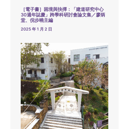
［電子書］困境與抉擇：「建道研究中心
30週年誌慶」跨學科研討會論文集／廖炳
堂、倪步曉主編
2025 年 1 月 2 日