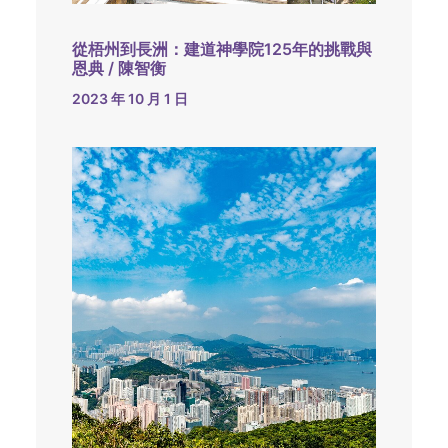
從梧州到長洲：建道神學院125年的挑戰與
恩典 / 陳智衡
2023 年 10 月 1 日