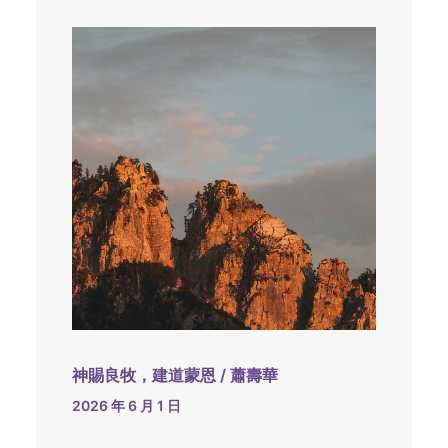
神賜良牧，建道蒙恩 / 蕭壽華
2026 年 6 月 1 日