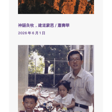
神賜良牧，建道蒙恩 / 蕭壽華
2026 年 6 月 1 日