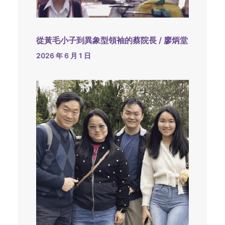
從黃毛小子到異象型領袖的蔡院長 / 廖炳堂
2026 年 6 月 1 日