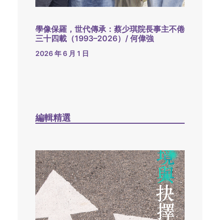
學像保羅，世代傳承：蔡少琪院長事主不倦
三十四載（1993–2026）/ 何偉強
2026 年 6 月 1 日
編輯精選