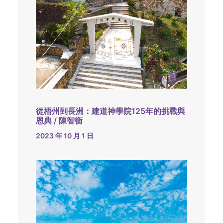
從梧州到長洲：建道神學院125年的挑戰與
恩典 / 陳智衡
2023 年 10 月 1 日