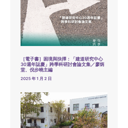
［電子書］困境與抉擇：「建道研究中心
30週年誌慶」跨學科研討會論文集／廖炳
堂、倪步曉主編
2025 年 1 月 2 日