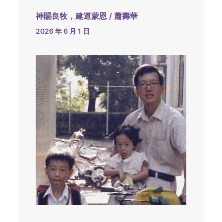
神賜良牧，建道蒙恩 / 蕭壽華
2026 年 6 月 1 日