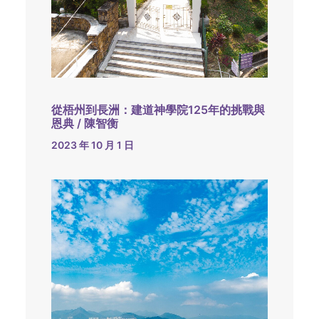
從梧州到長洲：建道神學院125年的挑戰與
恩典 / 陳智衡
2023 年 10 月 1 日