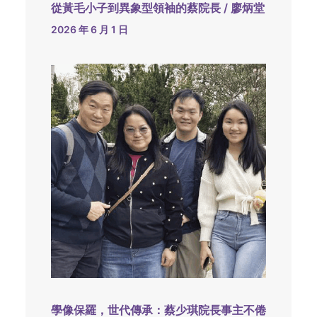
從黃毛小子到異象型領袖的蔡院長 / 廖炳堂
2026 年 6 月 1 日
學像保羅，世代傳承：蔡少琪院長事主不倦