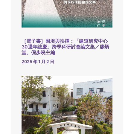
［電子書］困境與抉擇：「建道研究中心
30週年誌慶」跨學科研討會論文集／廖炳
堂、倪步曉主編
2025 年 1 月 2 日