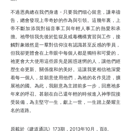
不過恩典總在我們身邊・只要我們细心留意，謙卑禱
告，總會發現上帝奇妙的作為與引領。這幾年裏，上
帝不斷加添我對福音事工與年輕人事工的熱愛和承
擔。祂帶領我先後於監獄及戒毒機構實習與工作，接
觸對象雖然是一羣對信仰沒有認識甚至反感的學員，
但我卻更體會在上帝眼中每個人都是獨特和可愛的，
祂更會大大使用這些原先是困惑迷惘的人，讓他們經
歴生命更新、關係復和的美好。這讓我更相信祂深愛
着每一個人，並願意使用他們，為祂的名作見證，擴
展祂的國。為此，我願意為主踏前多一步，回應祂多
年來的呼召。甚願在自己還年輕的時候進入神學院接
受裝備，為主堅守一生，獻上一世，一生踏上榮耀主
名的道路。
原載於《建道通訊》173期，2013年10月，頁8。