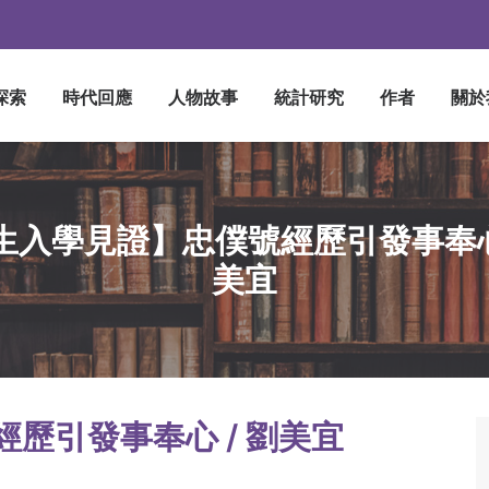
探索
時代回應
人物故事
統計研究
作者
關於
生入學見證】忠僕號經歷引發事奉心 
美宜
歷引發事奉心 / 劉美宜