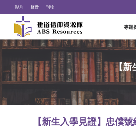
影片
聲音
刊物
專題
【新
【新生入學見證】忠僕號經