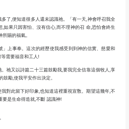
識多了,便知道很多人還未認識祂。「有一天,神會呼召我全
,如果只因害怕、沒有信心,而不理神的召 命,恐怕會終生
過神所賜的福氣。
僕號」上事奉。這次的經歷使我感受到到神的信實、慈愛和
何等需要福音和工人!
祂。祂又以詩篇二十三篇鼓勵我,要我完全信靠這個牧人,享
的鼓勵,使我平安作出決定。
使我對此留下好印象,也知道這裡重視宣敎。期望這幾年,不
重要是生命得造就,不斷 認識神!
5。