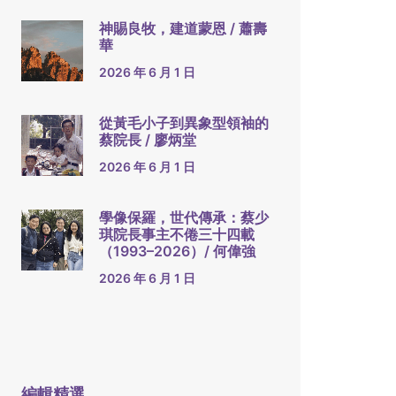
神賜良牧，建道蒙恩 / 蕭壽
華
2026 年 6 月 1 日
從黃毛小子到異象型領袖的
蔡院長 / 廖炳堂
2026 年 6 月 1 日
學像保羅，世代傳承：蔡少
琪院長事主不倦三十四載
（1993–2026）/ 何偉強
2026 年 6 月 1 日
編輯精選