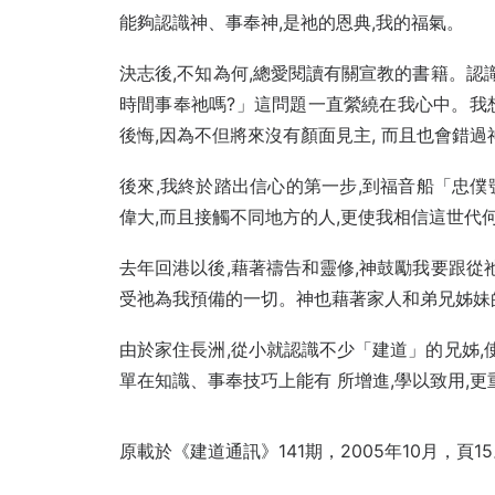
能夠認識神、事奉神,是祂的恩典,我的福氣。
決志後,不知為何,總愛閱讀有關宣教的書籍。認
時間事奉祂嗎?」這問題一直縈繞在我心中。我想
後悔,因為不但將來沒有顏面見主, 而且也會錯
後來,我終於踏出信心的第一步,到福音船「忠
偉大,而且接觸不同地方的人,更使我相信這世代
去年回港以後,藉著禱告和靈修,神鼓勵我要跟從
受祂為我預備的一切。神也藉著家人和弟兄姊妹
由於家住長洲,從小就認識不少「建道」的兄姊,
單在知識、事奉技巧上能有 所增進,學以致用,更
原載於《建道通訊》141期，2005年10月，頁1