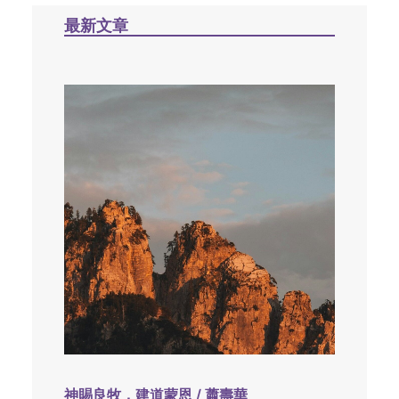
最新文章
神賜良牧，建道蒙恩 / 蕭壽華