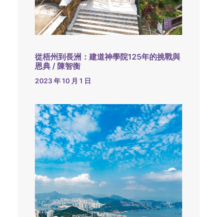
從梧州到長洲：建道神學院125年的挑戰與
恩典 / 陳智衡
2023 年 10 月 1 日