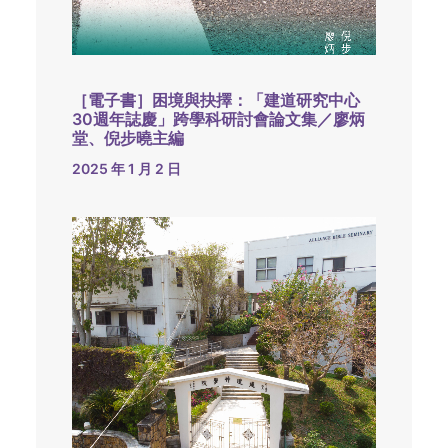
［電子書］困境與抉擇：「建道研究中心
30週年誌慶」跨學科研討會論文集／廖炳
堂、倪步曉主編
2025 年 1 月 2 日