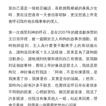
當自己還是一個粗言穢語，喜歡挑戰權威的暴風少女
時，實在沒想過有一天會信靠耶穌，更沒想過上帝竟
會呼召我作祂全職事奉的僕人。
第一次感受到神的呼召，是在2007年的建道獻身營的
主日崇拜裡，被一篇關於主人和狗的故事所感動。當
時牧師提到，主人為什麼要不斷將手上的骨頭拋出
去，讓狗追回來呢？主人這樣做，原來是為了讓狗能
活動身心、讓牠感到快樂和感到自己有價值。當我聽
到這個故事時，覺得上帝好像就是那主人，我就是那
狗兒，神好像在對我說：「阿南，不是你揀選我，是
我揀選了你，我揀選你，其實是你的福氣。｣ 然而，
當時內心卻有許多不願意，也覺得這呼召存在著很多
不明朗的因素，心裡頗害怕。聽完那篇道後，我流了
許多眼淚，但我沒有像其他人一樣，站起來回應，營
會完畢後，我帶著一個憂憂愁愁的心回家。