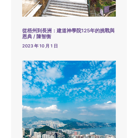
從梧州到長洲：建道神學院125年的挑戰與
恩典 / 陳智衡
2023 年 10 月 1 日