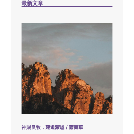
最新文章
神賜良牧，建道蒙恩 / 蕭壽華