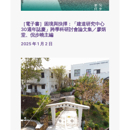
［電子書］困境與抉擇：「建道研究中心
30週年誌慶」跨學科研討會論文集／廖炳
堂、倪步曉主編
2025 年 1 月 2 日