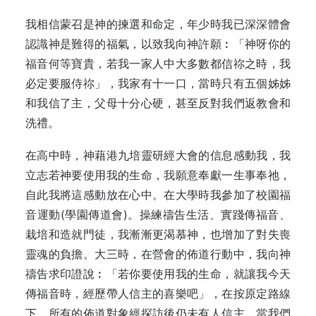
我相信蒙召是神的揀選和命定，年少時我已深深體會
認識神是難得的福氣，以致我向神許願︰「神呀你的
福音何等寶貴，若我一家人中大多數都信祢之時，我
必定要服侍祢」，我家有十一口，當時只有五個姊姊
和我信了主，父母十分心硬，甚至反對我們返教會和
洗禮。
在高中時，神藉港九培靈研經大會的信息感動我，我
立志若神要使用我的生命，我願意奉獻一生事奉祂，
自此我將這感動放在心中。在大學時我參加了校園福
音運動(學園傳道會)。操練禱告生活、實踐傳福音、
栽培和造就門徒，我漸漸更渴慕神，也增加了對失喪
靈魂的負擔。大三時，在營會的佈道行動中，我向神
禱告求印證說︰「若你要使用我的生命，就讓我今天
傳福音時，經歷帶人信主的喜樂吧」，在按原定路線
下，所有的佈道對象經探訪後仍未有人信主，當我們