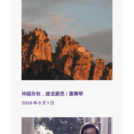
神賜良牧，建道蒙恩 / 蕭壽華
2026 年 6 月 1 日