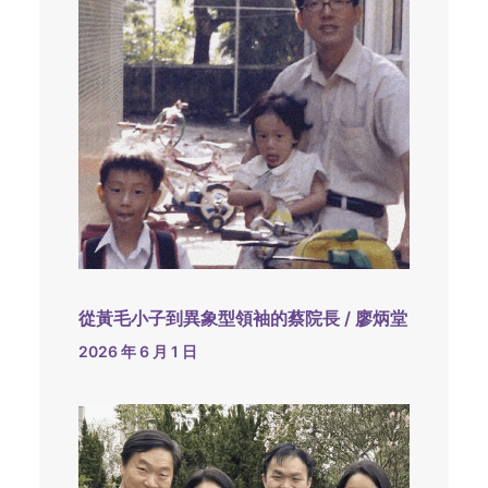
從黃毛小子到異象型領袖的蔡院長 / 廖炳堂
2026 年 6 月 1 日