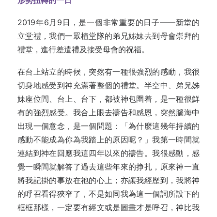
形勢扭轉的一日
2019年6月9日，是一個非常重要的日子——新堂的
立堂禮，我們一眾植堂隊的弟兄姊妹去到母會崇拜的
禮堂，進行差遣禮及接受母會的祝福。
在台上站立的時候，突然有一種很強烈的感動，我很
切身地感受到神充滿著整個的禮堂。半空中、弟兄姊
妹座位間、台上、台下，都被神包圍着，是一種很鮮
有的強烈感受。我合上眼去禱告和感恩，突然腦海中
出現一個意念，是一個問題：「為什麼這幾年持續的
感動不能成為你為我踏上的原因呢？」我第一時間就
連結到神在回應我這四年以來的禱告。我很感動，感
覺一瞬間就解答了過去這些年來的挣扎，原來神一直
將我記掛的事放在祂的心上；亦讓我經歷到，我將神
的呼召看得狹窄了，不是如同我為這一個詞所設下的
框框那樣，一定要有經文或是圖畫才是呼召，神比我