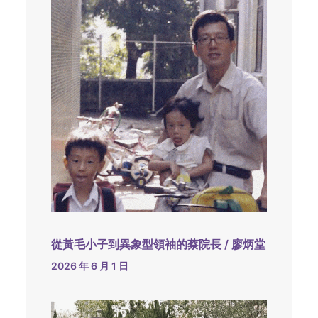
從黃毛小子到異象型領袖的蔡院長 / 廖炳堂
2026 年 6 月 1 日