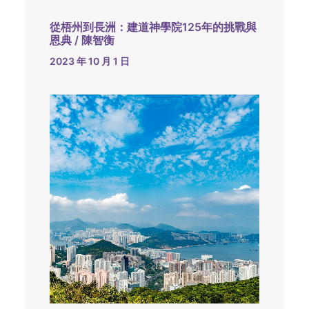
從梧州到長洲：建道神學院125年的挑戰與
恩典 / 陳智衡
2023 年 10 月 1 日