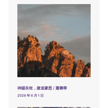
神賜良牧，建道蒙恩 / 蕭壽華
2026 年 6 月 1 日