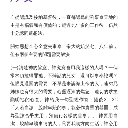
自從認識及接納基督後，一直都認爲能夠事奉天地的
主是有福氣和有價值的；經過九年多的工作後，仍然
十分認同這想法。
開始思想全心全意去事奉上帝大約始於七、八年前，
但有兩個主要的問題需要解決：
(一)清楚神的旨意、神究竟會用我這樣的人嗎？一個
常常頂撞得罪祂、不聽話的兒女，還可以事奉祂嗎？
但眼見週圍的需要，不單是未認識上帝的人，連弟兄
姊妹也有很大的需要，心靈逐漸的焦急，迫切的求主
顯明祂的心意。神給我一句聖經作答，提後2：21:
「人若自潔，脫離卑賤的事，就必作貴重的器𦉫，成
為聖潔合乎主用，預備行各樣的善事。」 神要用自
潔，脫離卑賤事情的人，只要我朝方向生活，神必用