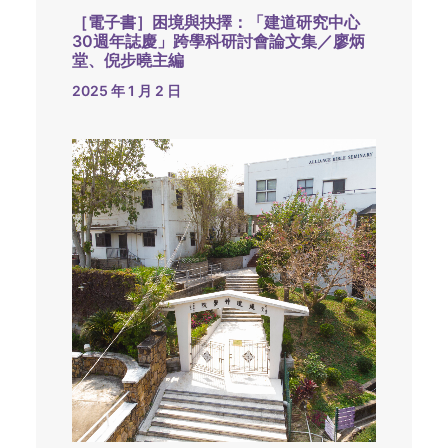
［電子書］困境與抉擇：「建道研究中心
30週年誌慶」跨學科研討會論文集／廖炳
堂、倪步曉主編
2025 年 1 月 2 日