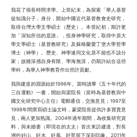
我花了很長時間求學。上世紀末，為探索「華人基督
徒知識分子」身分，開始中國近代基督教會史研究，
取得台灣大學文學碩士（歷史）。本世紀初，期許更
加「深知所信的是誰」，投身神學研究，取得中原大
學文學碩士（基督教研究）及蘇格蘭愛丁堡大學哲學
博士（神學）。歷史、神學連同文化原不能也不該分
家；故雖深感自身有限、學海無涯，仍期許結合這些
學科，為華人神學教育作出些許貢獻。
我與建道的淵源始於1996年。當時讀畢《五十年代的
三自運動》一書，開始與梁院長（當時為基督教與中
國文化研究中心主任）電郵通信，交換意見；1997至
1998年間撰寫碩士論文時，蒙梁院長提供許多寶貴意
見，兩人更加熟識。2004年過年期間，為收集研究資
料，與未婚妻（即現在的太太）首次來訪建道，對長
洲的好山、好水、好風、好景留下深刻印象。2011年