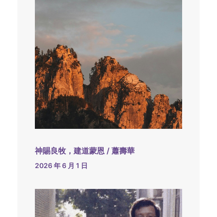
神賜良牧，建道蒙恩 / 蕭壽華
2026 年 6 月 1 日