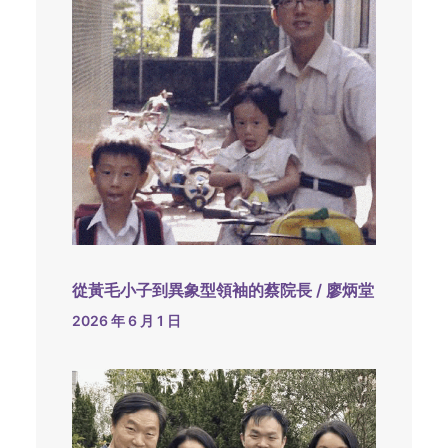
從黃毛小子到異象型領袖的蔡院長 / 廖炳堂
2026 年 6 月 1 日