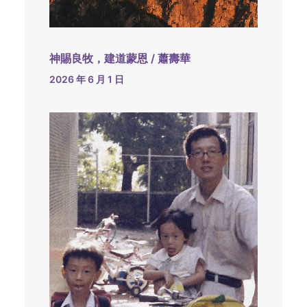
神賜良牧，建道蒙恩 / 蕭壽華
2026 年 6 月 1 日