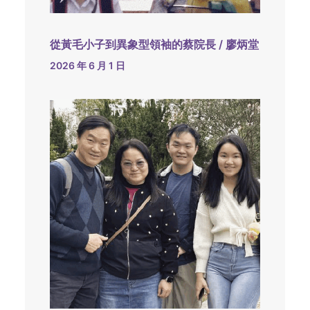
從黃毛小子到異象型領袖的蔡院長 / 廖炳堂
2026 年 6 月 1 日