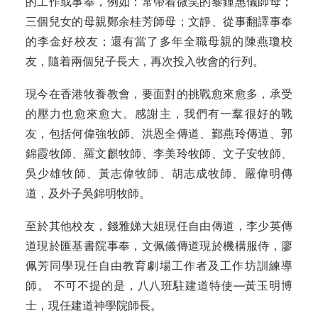
的工作或事奉，例如：常帶着微笑的黎鍾惠儀師母；
三個兒女的母親鄭余桂芳師母；文靜、從事翻譯事奉
的李金好校友；還有當了多年全職母親的陳燕瓊校
友，隨着兩個兒子長大，再次投入牧會的行列。
現今在香港牧養教會，要面對的挑戰愈來愈多，承受
的壓力也愈來愈大。感謝主，我們有一羣很好的戰
友，包括何偉強牧師、洪恩全傳道、鄞燕玲傳道、郭
錦霞牧師、羅文麒牧師、李美玲牧師、文子安牧師、
吳少雄牧師、黃志偉牧師、胡志成牧師、嚴偉明傳
道，及外子吳錦明牧師。
至於其他校友，錢雅娣大姐現任自由傳道，李少英傳
道現於匯基書院事奉，文佩儀傳道現於機構服侍，廖
佩芳同學現任自由教育劇場工作者及工作坊訓練導
師。 不可不提的是，八八班駐建道特使—黃玉明博
士，現任建道神學院師長。