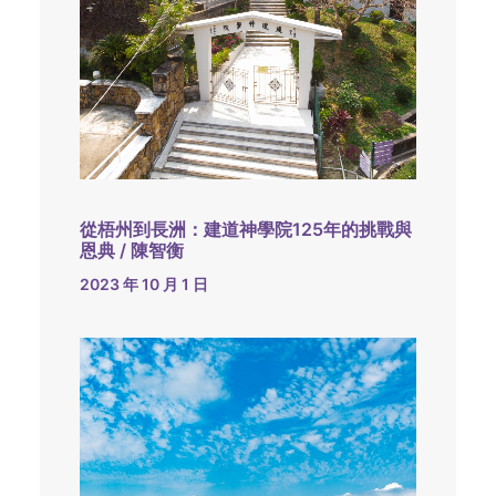
從梧州到長洲：建道神學院125年的挑戰與
恩典 / 陳智衡
2023 年 10 月 1 日