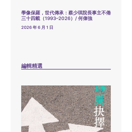
學像保羅，世代傳承：蔡少琪院長事主不倦
三十四載（1993–2026）/ 何偉強
2026 年 6 月 1 日
編輯精選