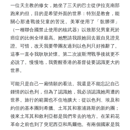
一位天主教的修女，她坐了三天的巴士從伊拉克南部
跑來約但，目的是希望外面的世界：特別是教會，能
關心那邊戰後兒童的苦況。美軍使用了「骯髒彈」
（一種聯合國禁止使用的核武器）以致那兒男童死於
癌症的比例全球最高。她懇請我跟她回去親自見證見
證。可惜，改天我要帶團友過到以色列只好推辭了。
這事一直令我耿耿於懷。第二次波斯灣戰爭後就更不
必說了。慢慢地，我覺醒香港的基督徒要認識更大的
世界。
可能只是自己一廂情願的看法。我還是不能忘記自己
鍾情的以色列，但為了認識她，我必須認識她周遭的
世界。旅行的範圍也不住地擴大：從以色列、埃及和
約但的基本團到希臘、土耳其和塞浦路斯的新約團；
後來土耳其和敘利亞都是我們常去的地方。在茉莉花
革命之前也到了突尼西亞和馬爾他。有兩個國家是我