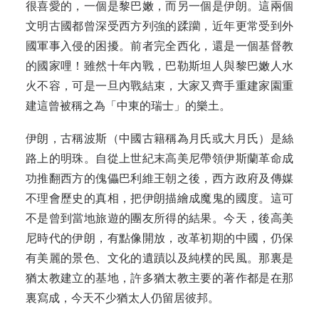
很喜愛的，一個是黎巴嫩，而另一個是伊朗。這兩個
文明古國都曾深受西方列強的蹂躪，近年更常受到外
國軍事入侵的困擾。前者完全西化，還是一個基督教
的國家哩！雖然十年內戰，巴勒斯坦人與黎巴嫩人水
火不容，可是一旦內戰結束，大家又齊手重建家園重
建這曾被稱之為「中東的瑞士」的樂土。
伊朗，古稱波斯（中國古籍稱為月氏或大月氏）是絲
路上的明珠。自從上世紀末高美尼帶領伊斯蘭革命成
功推翻西方的傀儡巴利維王朝之後，西方政府及傳媒
不理會歷史的真相，把伊朗描繪成魔鬼的國度。這可
不是曾到當地旅遊的團友所得的結果。今天，後高美
尼時代的伊朗，有點像開放，改革初期的中國，仍保
有美麗的景色、文化的遺蹟以及純樸的民風。那裏是
猶太教建立的基地，許多猶太教主要的著作都是在那
裏寫成，今天不少猶太人仍留居彼邦。