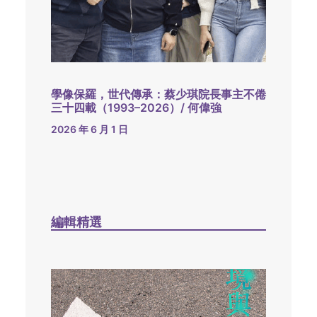
學像保羅，世代傳承：蔡少琪院長事主不倦
三十四載（1993–2026）/ 何偉強
2026 年 6 月 1 日
編輯精選