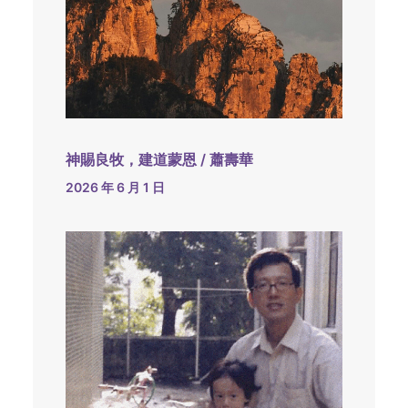
神賜良牧，建道蒙恩 / 蕭壽華
2026 年 6 月 1 日