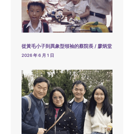
從黃毛小子到異象型領袖的蔡院長 / 廖炳堂
2026 年 6 月 1 日