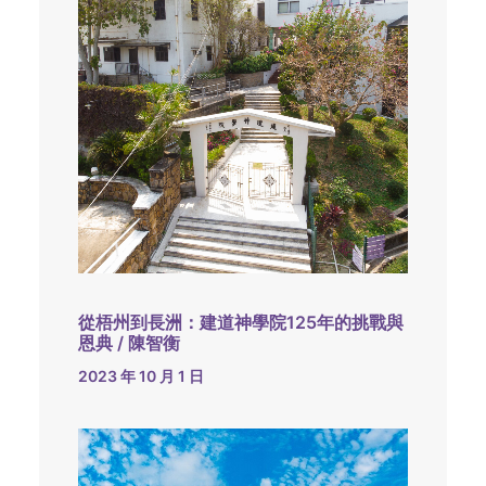
從梧州到長洲：建道神學院125年的挑戰與
恩典 / 陳智衡
2023 年 10 月 1 日