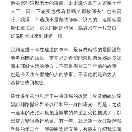
過要寫些這麼老土的東西。太太說你拿了人家幾十年
人工，寫一下感受也很為難嗎？鄺牧師去年也有寫
呀。我懂；不過我不是鄺牧師嘛。說真的，這兩個星
期忙這忙那，別人問起的時候，腦袋只有一片空白，
好像昨天才來到建道一樣。
說到這幾十年在建道的事奉，最有成就感的是開設聖
地考察團的活動。當初只是希望能幫助弟兄姊妹多認
識主耶穌生活的地方，不單是學習二千年前的故事，
也是今天住在聖地的人的故事。不管他們是猶太人，
基督徒或回教徒。
這廿多年來也見證了中東政局的改變；埃及總統沙達
親訪耶路撒冷帶來以巴和平一線的曙光，可是，之後
一連串的政治刺殺把這微弱的希望之火也撲滅了；以
巴雙方變得愈行愈遠。有一年，就是第一次波斯灣戰
爭後的第二年，我帶團途經安曼，有朋友介紹我認識