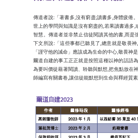
傳道者說:「著書多,沒有窮盡;讀書多,身體疲倦。
世上的學問與知識是沒有窮盡的,若果讀書過多,
智慧。傳道者並非禁止信徒閱讀其他的書,而是
下文所說:「這些事都已聽見了,總意就是敬畏神,
「謹守他的誡命」應該成為生命的中心,敬畏神是
爾道自建的事工正正就是按照這種以神的話語為
為要叫價徒藉著閱讀、聆聽與默想,把焦點放在神
師編寫有關書卷,讓信徒能默想到生命與釋經質素