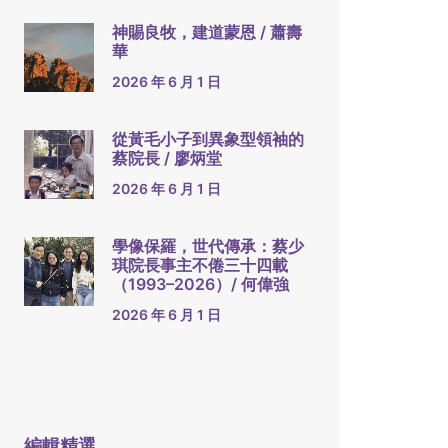
神賜良牧，建道蒙恩 / 蕭壽
華
2026 年 6 月 1 日
從黃毛小子到異象型領袖的
蔡院長 / 廖炳堂
2026 年 6 月 1 日
學像保羅，世代傳承：蔡少
琪院長事主不倦三十四載
（1993–2026）/ 何偉強
2026 年 6 月 1 日
編輯精選