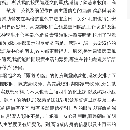
福」,所以我們按照遭經文的重點,邀請了陳志豪牧師、高
守、敬虔、公義及盼望作四個主題信息的宣講,讓參與者全
而幫助營友在黑暗的世代中敬虔度日。另外,我們也特別安
於恩典的默想、高銘謙牧師主領屬靈恩賜的工作坊,以及梁
神學生用心事奉,他們負責帶領敬拜讚美時間,也用了視覺
弟兄姊妹亦都表示很享受及滿足。感謝神,讓一共252位的
語為中心的週末,各人都更新得力。原來,長洲建道因著風
在這裏,我們能離開現實生活的繁雜,專注在神的創造與話語
奢侈,卻無價。
二年發起名為「爾道將臨」的將臨期靈修默想,遞次安排了五
標牧師、陳志豪牧師、高銘謙牧師與鄭家恩牧師),分別就
寫默想材料,而本人也會主領四堂的網上課,以及編寫小組
組、課堂) 的活動,加深弟兄姊妹對耶穌基督道成肉身及主再
的確價有多真,就有多影響信徒對世界的眼界與靈命的深
向,那麼人類並不是步向絕望、灰心及黑暗,而是朝向光明
的人生態度便有所變化。到底道成肉身的信息以及主再來的