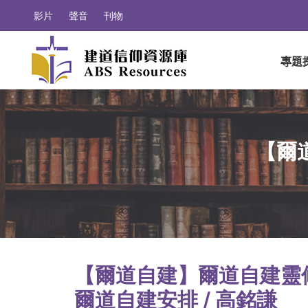
影片
聲音
刊物
專題
【爾
【爾道自建】爾道自建靈
爾道自建安排 / 高銘謙