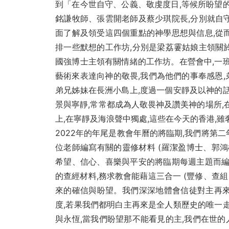
到「在今世自守、公義、敬虔度日,等候所盼望的
銘謙牧師、張雲開老師及蔡少琪院長,分別就自
面了解及領受這四個重點的神學思想與信息,從
排一些默想的工作坊,分別是梁荔霋姑娘主領關
國強博士主領有關情緒的工作坊。在營會中,一班
藝術來表達向神的敬畏,我們為他們的事奉感恩,
弟兄姊妹在長洲小島上,度過一個安靜及以神的話
景與寧靜,常常都成為人敬畏神及讚美神的場所,
上,在寧靜及海浪聲中獨處,這些在今天的香港,雖
2022年的年尾是教會年曆的將臨期,我們將第
位老師編寫有關的靈修材料 (羅潔盈博士、郭鴻
希望、信心、喜樂與平安的將臨期每週主題而編
的查經材料,務求教會能藉這三合一 (豐修、查
來的確信與盼望。我們深深地體會信徒對主再來
度,若果我們都明白主再來是全人類歷史的唯一走
與永恆,當我們盼望那不能看見的主,我們在世