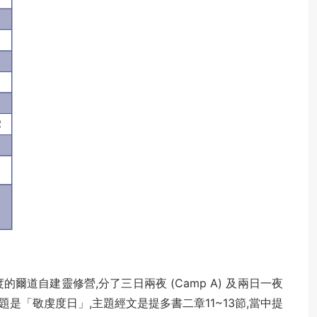
度的爾道自建靈修營,分了三日兩夜 (Camp A) 及兩日一夜
的主題是「敬虔度日」,主題經文是提多書二章11~13節,當中提