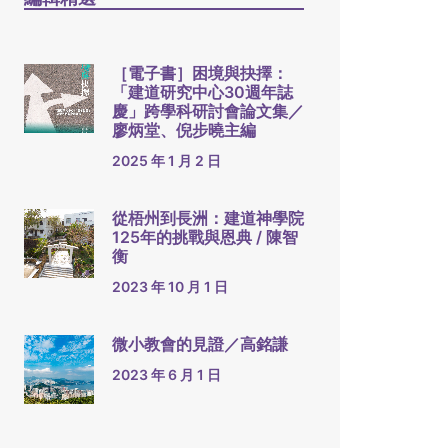
［電子書］困境與抉擇：
「建道研究中心30週年誌
慶」跨學科研討會論文集／
廖炳堂、倪步曉主編
2025 年 1 月 2 日
從梧州到長洲：建道神學院
125年的挑戰與恩典 / 陳智
衡
2023 年 10 月 1 日
微小教會的見證／高銘謙
2023 年 6 月 1 日