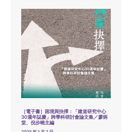
［電子書］困境與抉擇：「建道研究中心
30週年誌慶」跨學科研討會論文集／廖炳
堂、倪步曉主編
2025 年 1 月 2 日