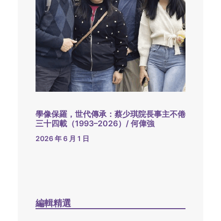
學像保羅，世代傳承：蔡少琪院長事主不倦
三十四載（1993–2026）/ 何偉強
2026 年 6 月 1 日
編輯精選