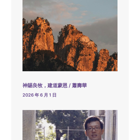
神賜良牧，建道蒙恩 / 蕭壽華
2026 年 6 月 1 日