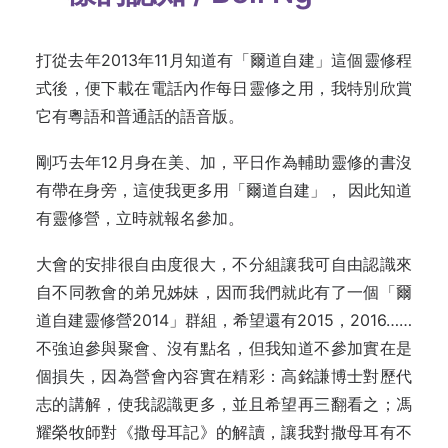
打從去年2013年11月知道有「爾道自建」這個靈修程
式後，便下載在電話內作每日靈修之用，我特別欣賞
它有粵語和普通話的語音版。
剛巧去年12月身在美、加，平日作為輔助靈修的書沒
有帶在身旁，這使我更多用「爾道自建」， 因此知道
有靈修營，立時就報名參加。
大會的安排很自由度很大，不分組讓我可自由認識來
自不同教會的弟兄姊妹，因而我們就此有了一個
「
爾
道自建靈修營2014
」
群組，希望還有2015，2016……
不強迫參與聚會
、
沒有點名，但我知道不參加實在是
個損失，因為營會內容實在精彩：高銘謙博士對歷代
志的講解，使我認識更多，並且希望再三翻看之；馮
耀榮牧師對《撒母耳記》的解讀，讓我對撒母耳有不