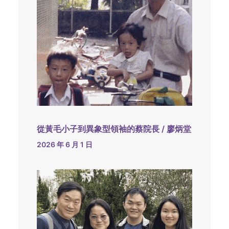
從黃毛小子到異象型領袖的蔡院長 / 廖炳堂
2026 年 6 月 1 日