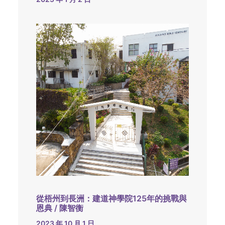
從梧州到長洲：建道神學院125年的挑戰與
恩典 / 陳智衡
2023 年 10 月 1 日