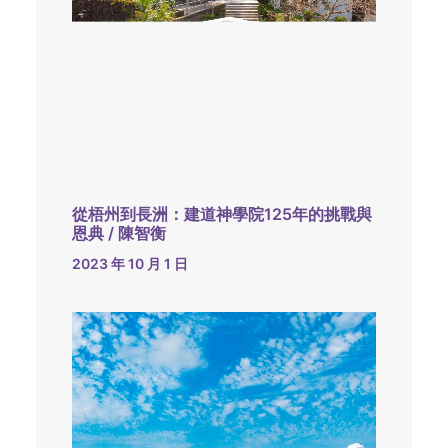
從梧州到長洲：建道神學院125年的挑戰與
恩典 / 陳智衡
2023 年 10 月 1 日