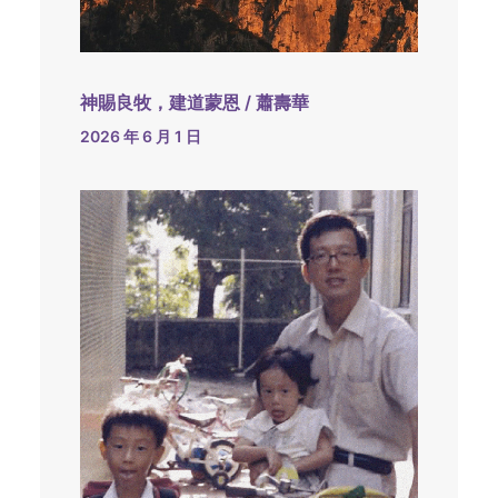
神賜良牧，建道蒙恩 / 蕭壽華
2026 年 6 月 1 日