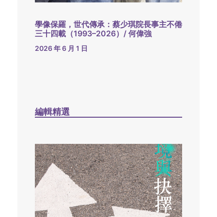
學像保羅，世代傳承：蔡少琪院長事主不倦
三十四載（1993–2026）/ 何偉強
2026 年 6 月 1 日
編輯精選