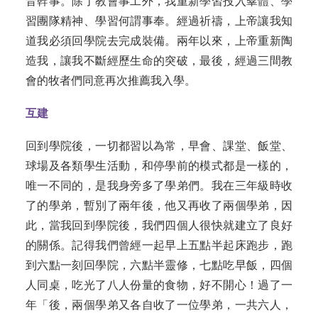
音幹事。除了教會事工外，我重新學習投入羣體、學
習團隊精神、學習何謂事奉。經過祈禱，上帝讓我知
道我必須回學院去完成裝備。兩年以來，上帝重新陶
造我，讓我不斷經歷生命的突破，最後，經過三間教
會的牧者們同意再次推薦我入學。
互建
回到學院後，一切都習以為常，早會、課堂、飯堂、
球場及各類學生活動，和停學前的模式都是一樣的，
唯一不同的，是我身旁多了學弟們。我在三年級時收
了的學弟，暫別了兩年後，他又再收了兩個學弟，因
此，當我回到學院後，我們四個人很快就建立了良好
的關係。記得我們曾經一起早上五點半起床跑步，跑
到六點一刻回學院，六點半靈修，七點吃早飯，四個
人同桌，吃光了八人份量的食物，好不開心！過了一
年「後，兩個學弟又各自收了一位學弟，一共六人，