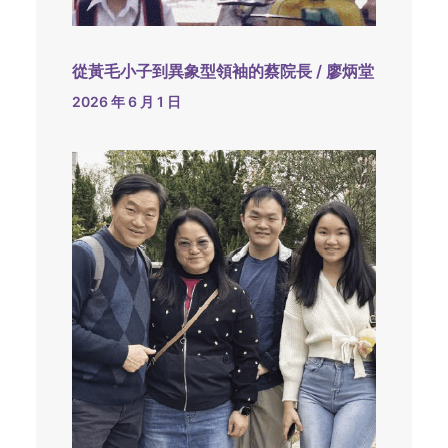
從黃毛小子到異象型領袖的蔡院長 / 廖炳堂
2026 年 6 月 1 日