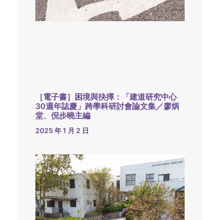
［電子書］困境與抉擇：「建道研究中心
30週年誌慶」跨學科研討會論文集／廖炳
堂、倪步曉主編
2025 年 1 月 2 日