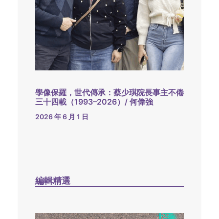
學像保羅，世代傳承：蔡少琪院長事主不倦
三十四載（1993–2026）/ 何偉強
2026 年 6 月 1 日
編輯精選