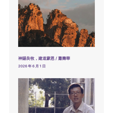
神賜良牧，建道蒙恩 / 蕭壽華
2026 年 6 月 1 日