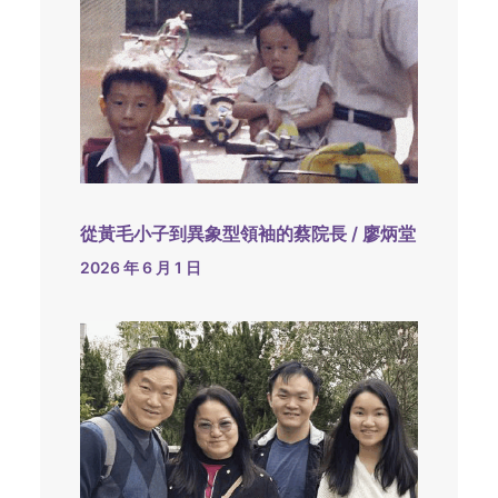
從黃毛小子到異象型領袖的蔡院長 / 廖炳堂
2026 年 6 月 1 日