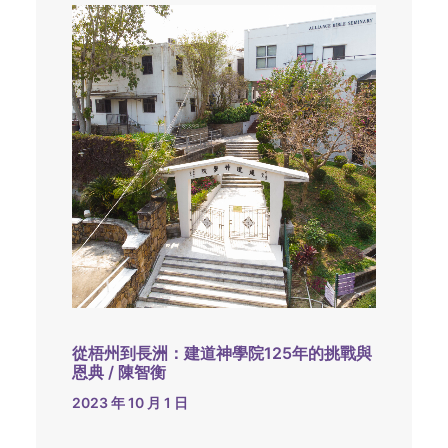
從梧州到長洲：建道神學院125年的挑戰與
恩典 / 陳智衡
2023 年 10 月 1 日