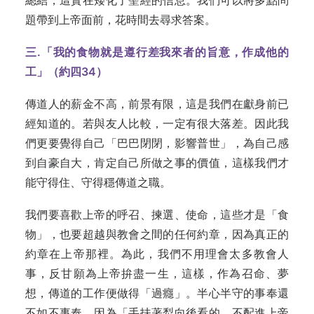
總結，這實在矮化了聖經的信息。我們可以將多點問
題帶到上帝面前，花時間去尋求答案。
三.
「我的食物就是遵行差我來者的旨意，作成他的
工」（約四34
）
傳道人的薪金不高，前景有限，這是我們在獻身前已
經知道的。若與友人比較，一定有很大落差。因此我
們更要覺得自己「巴巴閉閉，影響普世」，為自己感
到自豪自大，肯定自己所做之事的價值，這樣我們才
能守得住、守得穩傳道之職。
我們要喜歡上帝的呼召、揀選、使命，這些才是「食
物」，也要超越與教會之間的任何約章，因為真正的
約章在上帝那裡。為此，我們不用理會太多教會人
事，反甘願為上帝拚盡一生，這樣，作為召命、夢
想，傳道的工作便做得「過癮」。半心半守的事奉還
不如不事奉，因為「手扶著犁向後看的，不配進上帝