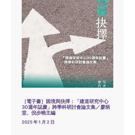
［電子書］困境與抉擇：「建道研究中心
30週年誌慶」跨學科研討會論文集／廖炳
堂、倪步曉主編
2025 年 1 月 2 日