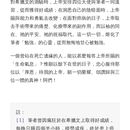
對希臘文的測驗時，上帝安排四位天使與筆者一同溫
習，從而獲得好成績；在洞悉自己的陰暗面時，上帝
賜與能力和勇氣去改變；在面對癌病的日子，上帝取
去手術帶來的痛楚、化療帶來的副作用，而以袖的同
在、祂的平安、祂的祝福取代。這一切一切，熔化了
筆者「勉強」的心靈，從而無悔地甘心被勉強。
一個曾站在死亡邊緣的人，能以甚麼報答上帝所賜的
「生命氣息」？惟願以餘下在世的日子，忠心服侍那
位以「厚恩」待我的上帝。願一切榮耀、頌讚歸與三
位一體的真神！阿們！
[1]
 筆者曾因瘋狂於在希臘文上取得好成績，
每晚只睡四個半小時，積勞成疾，終於患上癌