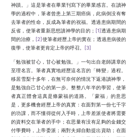
神蹟。」這是筆者在畢業刊寫下的畢業感言。在讀神
學的過程中，筆者曾患上第三期癌病，此病倒没有奪
去筆者的性命，反成為筆者的祝福。透過患病期間的
反省，使筆者重新思想讀神學的目的；
[1]
透過患病期
間的治療，
[2]
使筆者經歷上帝的實在；透過患病後的
復學，使筆者更肯定上帝的呼召。
[3]
「勉強被甘心，甘心被勉強。」一句出自老師講章的
至理名言。筆者真實地經歷這名言的「轉變」過程。
移居雪梨十多年，在無可奈何的情況下返港讀神學，
是勉強自己甘心的第一步。整整八年半的學習，使筆
者真正體會這真是條蒙福的道路。「蒙福」的意思
是，更多機會經歷上帝的真實：在面對第一份七千字
的功課，而不懂得從何入手時，上帝差派使者將需要
的資料交在筆者的手中；在思量有没有足夠的金錢交
付學費時，上帝委派；兩對夫婦自動提出資助；在面