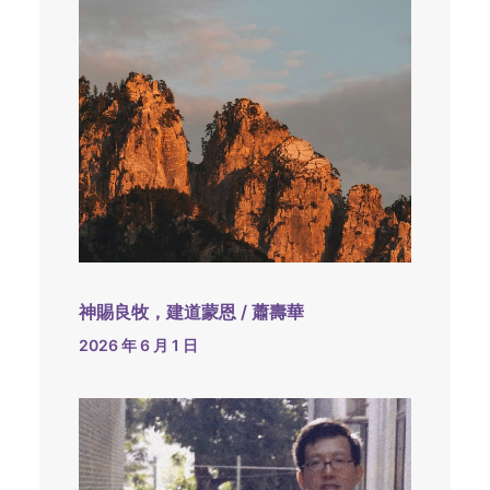
神賜良牧，建道蒙恩 / 蕭壽華
2026 年 6 月 1 日