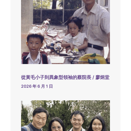
從黃毛小子到異象型領袖的蔡院長 / 廖炳堂
2026 年 6 月 1 日