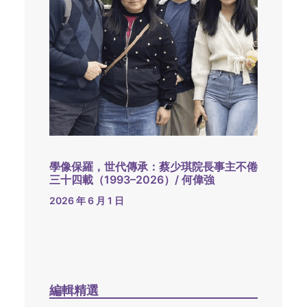
學像保羅，世代傳承：蔡少琪院長事主不倦
三十四載（1993–2026）/ 何偉強
2026 年 6 月 1 日
編輯精選