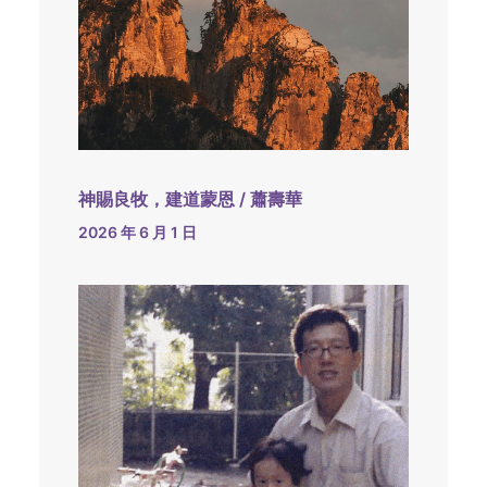
神賜良牧，建道蒙恩 / 蕭壽華
2026 年 6 月 1 日