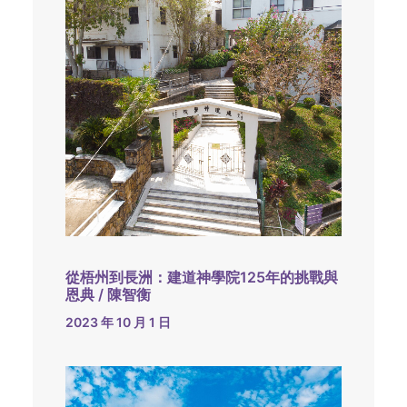
從梧州到長洲：建道神學院125年的挑戰與
恩典 / 陳智衡
2023 年 10 月 1 日