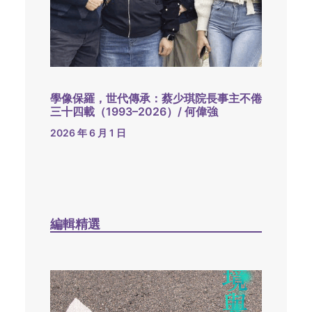
學像保羅，世代傳承：蔡少琪院長事主不倦
三十四載（1993–2026）/ 何偉強
2026 年 6 月 1 日
編輯精選