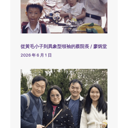
從黃毛小子到異象型領袖的蔡院長 / 廖炳堂
2026 年 6 月 1 日