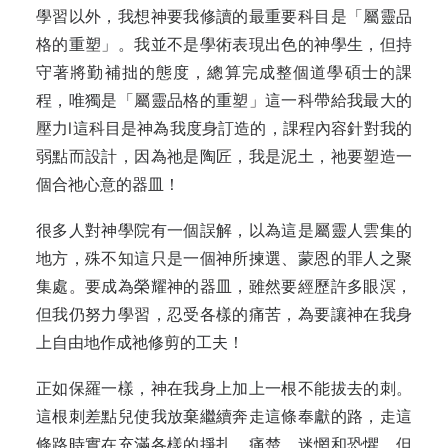
學習以外，我想神要我修讀的最重要科目是「屬靈品
格的重塑」。我並不是學術表現出色的神學生，但持
守著將勤補拙的態度，總算完成整個道學碩士的課
程，唯獨是「屬靈品格的重塑」這一科帶給我最大的
壓力l這科目是神為我度身訂造的，課程內容針對我的
弱點而設計，因為祂是陶匠，我是泥土，祂要塑造一
個合祂心意的器皿！
很多人對神學院有一個誤解，以為這是屬靈人雲集的
地方，殊不知這只是一個神所揀選、蒙恩的罪人之聚
集處。要成為榮耀神的器皿，雖然要經歷許多眼溟，
但我仍努力學習，忍受各樣的痛苦，為要讓神在我身
上自由地作成祂修剪的工夫！
正如保羅一樣，神在我身上加上一根不能拔去的刺。
這根刺差點兒使我放棄繼續奔走這條奉獻的路，走這
條路時實在充滿各樣的掙扎、痛楚、迷惘和恐懼，但