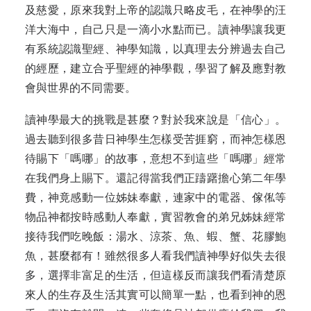
及慈愛，原來我對上帝的認識只略皮毛，在神學的汪
洋大海中，自己只是一滴小水點而已。讀神學讓我更
有系統認識聖經、神學知識，以真理去分辨過去自己
的經歷，建立合乎聖經的神學觀，學習了解及應對教
會與世界的不同需要。
讀神學最大的挑戰是甚麼？對於我來說是「信心」。
過去聽到很多昔日神學生怎樣受苦捱窮，而神怎樣恩
待賜下「嗎哪」的故事，意想不到這些「嗎哪」經常
在我們身上賜下。還記得當我們正躊躇擔心第二年學
費，神竟感動一位姊妹奉獻，連家中的電器、傢俬等
物品神都按時感動人奉獻，實習教會的弟兄姊妹經常
接待我們吃晚飯：湯水、涼茶、魚、蝦、蟹、花膠鮑
魚，甚麼都有！雖然很多人看我們讀神學好似失去很
多，選擇非富足的生活，但這樣反而讓我們看清楚原
來人的生存及生活其實可以簡單一點，也看到神的恩