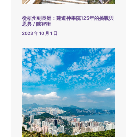
從梧州到長洲：建道神學院125年的挑戰與
恩典 / 陳智衡
2023 年 10 月 1 日