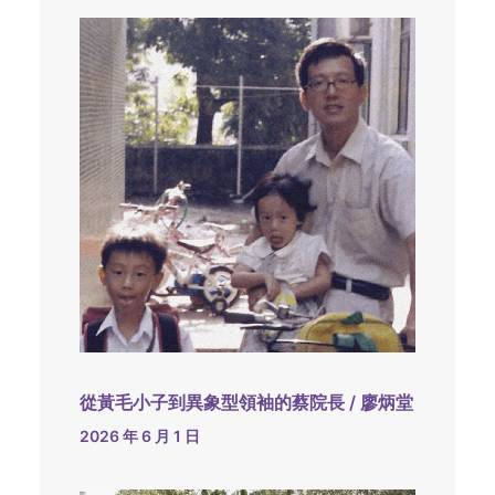
從黃毛小子到異象型領袖的蔡院長 / 廖炳堂
2026 年 6 月 1 日