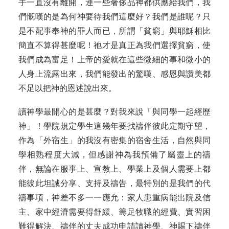
手一直沒有離開，連一些奢侈品神都供應給我們，我
們慨嘆的是為何神要待我們這麼好？我們是誰呢？只
是不配事奉神的罪人而已，所謂「貧窮」與耶穌相比
簡直不算得甚麼呢！祂才是真正為我們選擇貧窮，使
我們成為富足！上帝的愛就在這些微細的事和微小的
人身上流露出來，我們能發出的驚嘆、感恩與讚美都
不足以把神的恩述說出來。
讀神學最開心的是甚麼？對我來說「與同學一起經歷
神」！學院規定學生這幾年要找禱伴彼此定期守望，
作為「外宿生」的我沒有密集的宿舍生活，自然與同
學相熟程度大減，但感謝神為我預備了屬靈上的禱
伴，無論在服事上、宣教上、學業上及個人需要上都
能彼此坦誠分享、支持及禱告，最特別的是我們的代
禱事項，神差不多一一應允：家人患重病能出院及信
主、家中經濟需要得舒緩、籌足牧職的經費、實習困
難得解決、禱伴的丈夫成功申請讀神學、神賜下禱伴