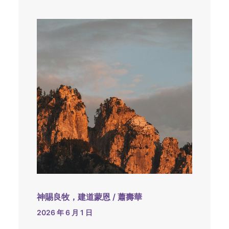
神賜良牧，建道蒙恩 / 蕭壽華
2026 年 6 月 1 日