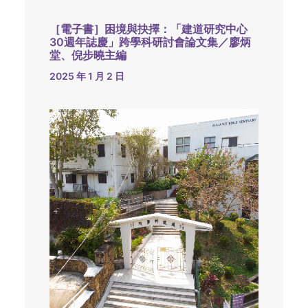
［電子書］困境與抉擇：「建道研究中心
30週年誌慶」跨學科研討會論文集／廖炳
堂、倪步曉主編
2025 年 1 月 2 日