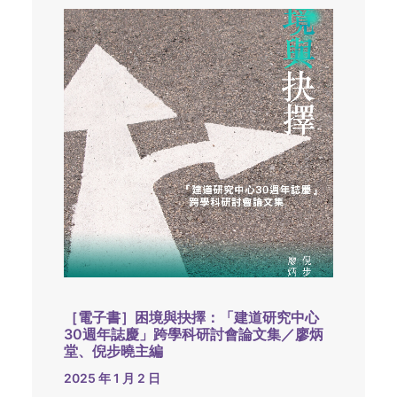
［電子書］困境與抉擇：「建道研究中心
30週年誌慶」跨學科研討會論文集／廖炳
堂、倪步曉主編
2025 年 1 月 2 日