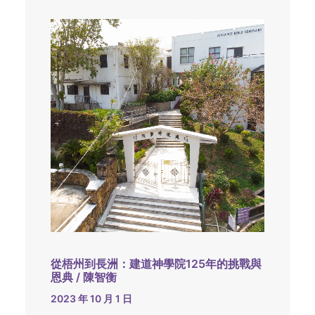
從梧州到長洲：建道神學院125年的挑戰與
恩典 / 陳智衡
2023 年 10 月 1 日