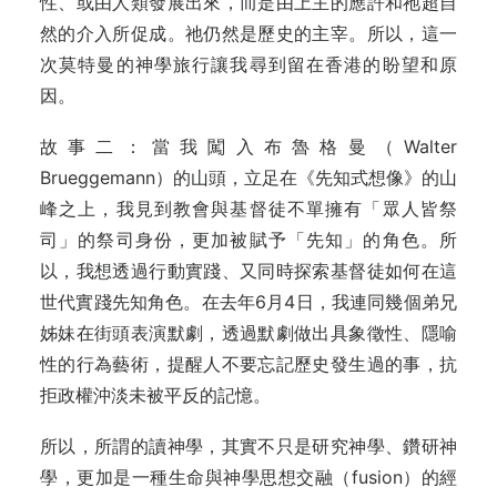
性、或由人類發展出來，而是由上主的應許和祂超自
然的介入所促成。祂仍然是歷史的主宰。所以，這一
次莫特曼的神學旅行讓我尋到留在香港的盼望和原
因。
故事二：當我闖入布魯格曼（Walter
Brueggemann）的山頭，立足在《先知式想像》的山
峰之上，我見到教會與基督徒不單擁有「眾人皆祭
司」的祭司身份，更加被賦予「先知」的角色。所
以，我想透過行動實踐、又同時探索基督徒如何在這
世代實踐先知角色。在去年6月4日，我連同幾個弟兄
姊妹在街頭表演默劇，透過默劇做出具象徵性、隱喻
性的行為藝術，提醒人不要忘記歷史發生過的事，抗
拒政權沖淡未被平反的記憶。
所以，所謂的讀神學，其實不只是研究神學、鑽研神
學，更加是一種生命與神學思想交融（fusion）的經