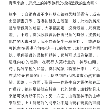
實際來說，思想上的神學旅行怎樣鑄造我的生命呢？
故事一：自從身邊不少的朋友都移民離開香港，或者
出國讀書升學，香港彷彿失去盼望一般，此地的將來
是陰暗低沉的迷霧，大家都認定「沒有最差，只有更
差」。不過，當我牧職實習牧養兒童的時候，接觸到
他們的天真可愛，我不自覺萌生一種感動：「或許我
可以留在香港守護好這一代的兒童，讓他們擇善固
執，承傳基督的品格和精神，仍然可以成為希望。」
這種內心的感動，在我行入莫特曼的「神學山頭」
時，得到某種的印證。當我閱讀《盼望神學》，立足
在莫特曼神學的山上，我見到自己的城巿仍然有盼
望。因為，一方面，聖靈——作為生命之靈仍然在工
作運行，祂的足跡就在於這一代的兒童，讓我瞥見未
來是可以有所不同的；另一方面，由盼望神學的山峰
來觀望，上主所應許的將來並不是由現在現實的可能