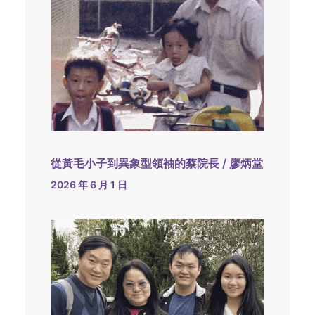
從黃毛小子到異象型領袖的蔡院長 / 廖炳堂
2026 年 6 月 1 日