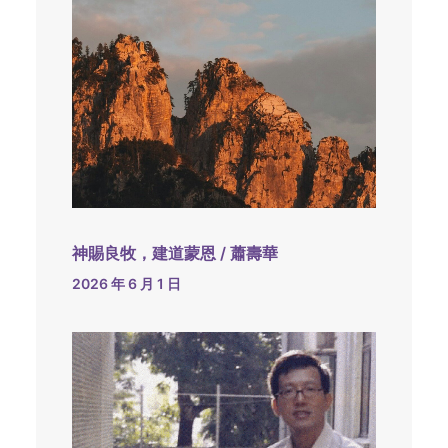
神賜良牧，建道蒙恩 / 蕭壽華
2026 年 6 月 1 日