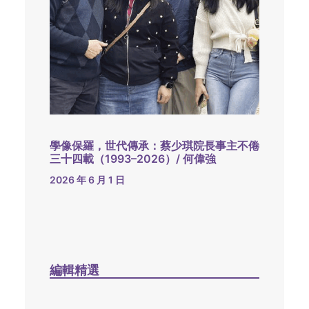
學像保羅，世代傳承：蔡少琪院長事主不倦
三十四載（1993–2026）/ 何偉強
2026 年 6 月 1 日
編輯精選