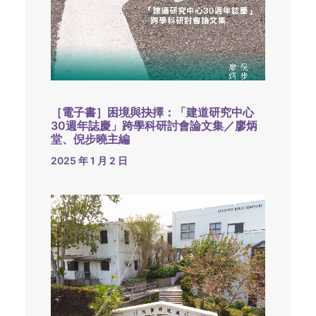
［電子書］困境與抉擇：「建道研究中心
30週年誌慶」跨學科研討會論文集／廖炳
堂、倪步曉主編
2025 年 1 月 2 日