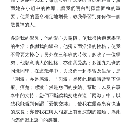
師，這幾年以來，雖然没有正式受教於她的科目，然
而她在小組中的教導，讓我們明白到擇善固執的重
要，使我的靈命穩定地增長，教我學習到如何作一個
敬畏神的人。
多謝我的學兄，他的愛心與關懷，使我很快適應學院
的生活；多謝我的學弟，他獨立而活潑的性格，使我
不需要太操心；另外在三年班的時候，多收了一位學
弟，他願意助人的性格，亦使我受惠；多謝九九班的
同班同學，在這幾年中，與您們一起學習及生活，是
「刺激」亦是感激。「刺激」是彼此相處時曾留下傷
痕、痛楚；感激自然是您們的接納、幫助，以及在事
奉中的支持：您們不斷讓我交總在這「兩激」中，以
致我能嘗到何謂「愛恨交纏」，使我在靈命裏有快速
的成長；亦使我在與人相處上有更深刻的體驗，為此
向您們獻上衷心的感謝。