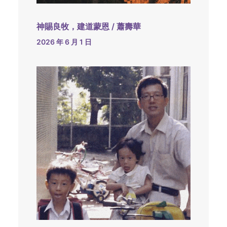
神賜良牧，建道蒙恩 / 蕭壽華
2026 年 6 月 1 日