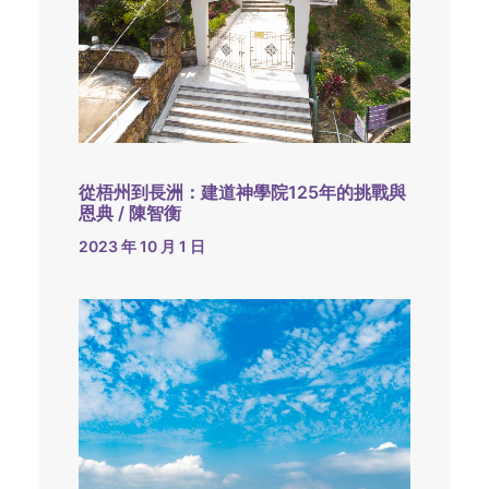
從梧州到長洲：建道神學院125年的挑戰與
恩典 / 陳智衡
2023 年 10 月 1 日