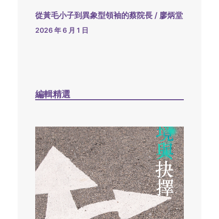
從黃毛小子到異象型領袖的蔡院長 / 廖炳堂
2026 年 6 月 1 日
編輯精選