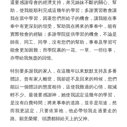
還要感謝母會的經濟支持，弟兄姊妹不斷的關心、幫
助，使我能順利完成這幾年的學習；多謝實習教會讓
我在當中學習，因著您們所給子的機會，讓我能在事
奉中有更深刻的領受，幫助我在將來的事奉中，能有
實際牧會的經驗；多謝學院提供學習的機會，不論是
師長、同工、同學，没有您們的幫助，事奉及學習可
能會更加困難；而學院裹的一花、一草、一些往事，
亦帶給我無盡的回憶。
特別要多謝我的家人，在這幾年以來默默支持及多番
體諒。曾有家人離世，我卻趕不及回來的時候，您們
能以一個體諒的態度相待，這使我難過的心情，能減
輕不少。最後要感謝神，她使我認定這幾年的學習，
是沒有白費時間；將來事奉的道路，並非是坦途，然
而我更認定，只要依算祂，他必帶領我走過要走的
路。願意榮耀、頌讚都歸給天上的父神。