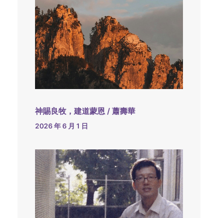
神賜良牧，建道蒙恩 / 蕭壽華
2026 年 6 月 1 日