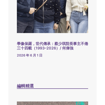
學像保羅，世代傳承：蔡少琪院長事主不倦
三十四載（1993–2026）/ 何偉強
2026 年 6 月 1 日
編輯精選