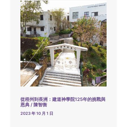
從梧州到長洲：建道神學院125年的挑戰與
恩典 / 陳智衡
2023 年 10 月 1 日