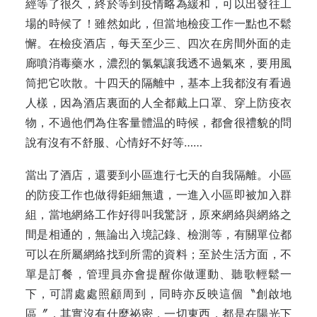
經等了很久，終於等到疫情略為緩和，可以出發往工
場的時候了！雖然如此，但當地檢疫工作一點也不鬆
懈。在檢疫酒店，每天至少三、四次在房間外面的走
廊噴消毒藥水，濃烈的氯氣讓我透不過氣來，要用風
筒把它吹散。十四天的隔離中，基本上我都沒有看過
人樣，因為酒店裏面的人全都戴上口罩、穿上防疫衣
物，不過他們為住客量體温的時候，都會很禮貌的問
說有沒有不舒服、心情好不好等……
當出了酒店，還要到小區進行七天的自我隔離。小區
的防疫工作也做得鉅細無遺，一進入小區即被加入群
組，當地網絡工作好得叫我驚訝，原來網絡與網絡之
間是相通的，無論出入境記錄、檢測等，有關單位都
可以在所屬網絡找到所需的資料；至於生活方面，不
單是訂餐，管理員亦會提醒你做運動、聽歌輕鬆一
下，可謂處處照顧周到，同時亦反映這個〝創啟地
區〞，其實沒有什麼祕密，一切東西，都是在陽光下