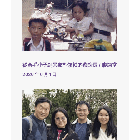
從黃毛小子到異象型領袖的蔡院長 / 廖炳堂
2026 年 6 月 1 日