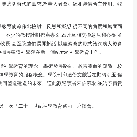
和更適切時代的需求,為華人教會訓練和裝備合主使用、牧
學教育使命作出檢討、反思和擬想,從不同的角度和層面商
。不少的教授計劃撰寫專文,為此互相交換意見和心得,並
牧長,甚至院董們展開對話,以座談會的形式諮詢廣大教會
地擴展建道神學院在新一個紀元的神學教育工作。
涵括神學教育的理念、學術發展路向、校園靈命的塑造、校
神學教育的服務概念。學院刊印這份文獻旨在拋磚引玉,促
共同塑造建道的未來。謹此歡迎讀者來信索取,並給予寶貴
行的另一次「二十一世紀神學教育路向」座談會。