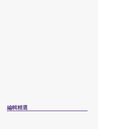
2026 年 6 月 1 日
從黃毛小子到異象型領袖的
蔡院長 / 廖炳堂
2026 年 6 月 1 日
學像保羅，世代傳承：蔡少
琪院長事主不倦三十四載
（1993–2026）/ 何偉強
2026 年 6 月 1 日
編輯精選
［電子書］困境與抉擇：
「建道研究中心30週年誌