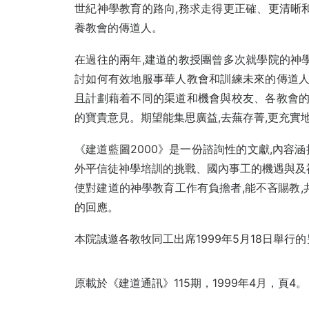
世紀神學教育的路向,務求走得更正確、更清晰
養教會的傳道人。
在過往的兩年,建道的教授團曾多次就學院的神
討如何有效地服事華人教會和訓練未來的傳道人
且計劃藉着不同的渠道和機會與校友、各教會的
的寶貴意見。期望能集思廣益,去蕪存菁,更充實
《建道藍圖2000》是一份諮詢性的文獻,內容
外平信徒神學培訓的挑戰、國內事工的機遇與及
使對建道的神學教育工作有負擔者,能不吝賜教,
的回應。
本院誠邀各教牧同工出席1999年5月18日舉
原載於《建道通訊》115期，1999年4月，頁4。