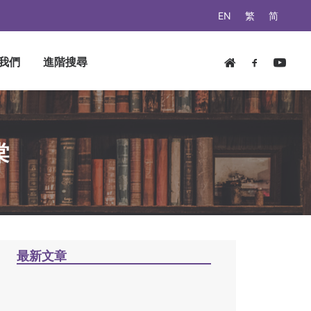
EN
繁
简
我們
進階搜尋
棠
最新文章
神賜良牧，建道蒙恩 / 蕭壽
華