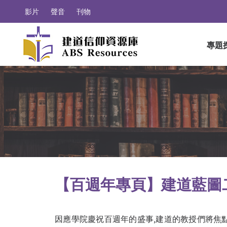
影片
聲音
刊物
專題
【百週年專頁】建道藍圖二
因應學院慶祝百週年的盛事,建道的教授們將焦