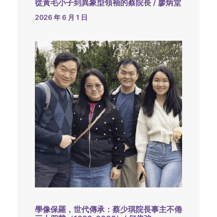
從黃毛小子到異象型領袖的蔡院長 / 廖炳堂
2026 年 6 月 1 日
學像保羅，世代傳承：蔡少琪院長事主不倦