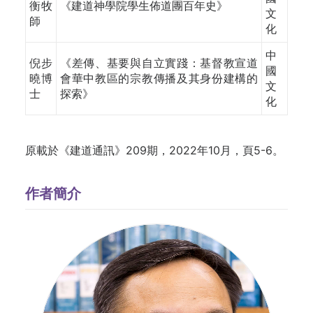
衡牧
《建道神學院學生佈道團百年史》
文
師
化
中
倪步
《
差傳、基要與自立實踐：基督教宣道
國
曉博
會華中教區的宗教傳播及其身份建構的
文
士
探索》
化
原載於《建道通訊》209期，2022年10月，頁5-6。
作者簡介