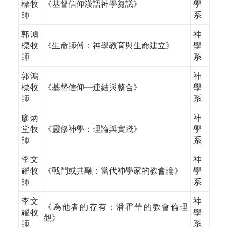
標牧
《基督信仰漢語神學芻議》
學
師
系
郭鴻
神
標牧
《生命師傅：神學教育與生命建立》
學
師
系
郭鴻
神
標牧
《基督信仰—連結與整合》
學
師
系
廖炳
神
堂牧
《靈修神學：理論與實踐》
學
師
系
李文
神
耀牧
《戰鬥或共融：當代神學家的教會論》
學
師
系
李文
神
《為他者的存有：潘霍華的教會倫理
耀牧
學
觀》
師
系