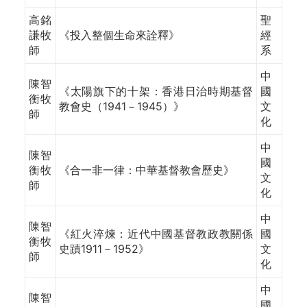
高銘
聖
謙
牧
《
投入整個生命來詮釋》
經
師
系
中
陳智
《太陽旗下的十架：香港日治時期基督
國
衡牧
教會史（1941－1945）》
文
師
化
中
陳智
國
衡牧
《合一非一律：中華基督教會歷史》
文
師
化
中
陳智
《紅火淬煉：近代中國基督教政教關係
國
衡牧
史蹟1911－1952》
文
師
化
中
陳智
國