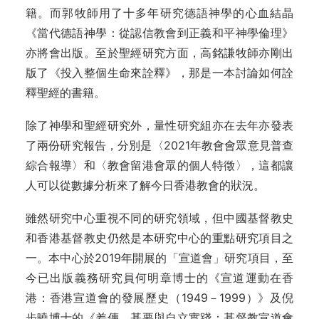
籍。而郭牧師
用了十多年研究德語神學的心血結晶
《
當代德語神學：從認信教會到正義和平神學倫理》
亦將會出版。至於聖經研究方面，
高銘謙牧師亦剛出
版了《
投入整個生命來詮釋》，那是一本討論如何詮
釋聖經的書籍。
除了神學和聖經研究外，量性研究組亦在去年亦發表
了兩份研究報告，分別是〈2021年教會會眾意見普查
綜合報導〉和〈教會留港會眾的個人特徵〉，這都讓
人可以從數據分析來了解今日香港教會的狀況。
雖然研究中心重視不同的研究領域，但中國基督教史
和香港基督教史仍然是本研究中心的重點研究項目之
一。本中心於2019年開展的「宣道會」研究項目，至
今已出版義務研究員何明章博士的《宣道運動在香
港：香港宣道會的發展歷史（1949－1999）》及倪
步曉博士的《
差傳、基要與自立實踐：基督教宣道會