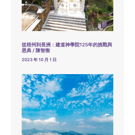
從梧州到長洲：建道神學院125年的挑戰與
恩典 / 陳智衡
2023 年 10 月 1 日