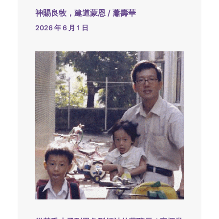
神賜良牧，建道蒙恩 / 蕭壽華
2026 年 6 月 1 日