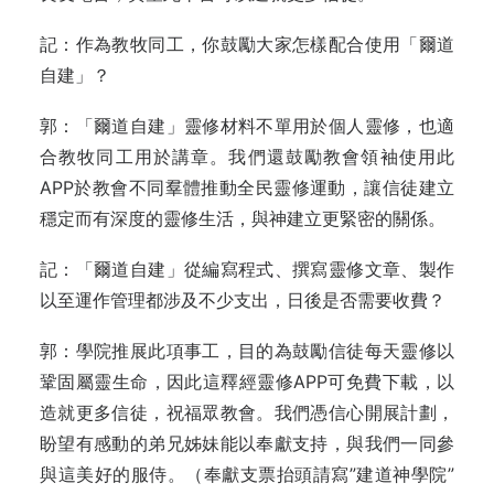
記：作為教牧同工，你鼓勵大家怎樣配合使用「爾道
自建」？
郭：「爾道自建」靈修材料不單用於個人靈修，也適
合教牧同工用於講章。我們還鼓勵教會領袖使用此
APP於教會不同羣體推動全民靈修運動，讓信徒建立
穩定而有深度的靈修生活，與神建立更緊密的關係。
記：「爾道自建」從編寫程式、撰寫靈修文章、製作
以至運作管理都涉及不少支出，日後是否需要收費？
郭：學院推展此項事工，目的為鼓勵信徒每天靈修以
鞏固屬靈生命，因此這釋經靈修APP可免費下載，以
造就更多信徒，祝福眾教會。我們憑信心開展計劃，
盼望有感動的弟兄姊妹能以奉獻支持，與我們一同參
與這美好的服侍。（奉獻支票抬頭請寫”建道神學院”