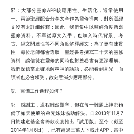
郭：大部分靈修APP較應用性、生活化，通常使用
一、兩節聖經配合分享文章作為靈修導向，對所選經
文沒有太詳細解釋：因此，我們集中以釋經角度撰寫
靈修資料。不單從原文入手，也加入時代背景、考
古、經文關連性等不同角度解釋經文；為了更有連貫
性，每位老師都會選取一聖經書卷撰寫三十天的靈修
資料，讓信徒在靈修的同時也對整卷書有更深理解。
我們深信當正確地解釋神的話語，必能看到亮光，而
讀者也必會領受，故刻意減少應用部分。
記：籌備工作進程如何？
郭：感謝主，過程雖然艱辛，但在每一難題上神都預
備了如天使般的弟兄姊妹協助解決。自2013年11月7
日於建道基金會籌款晚宴推出「試用版」至今（截至
2014年1月6日），已有超過三萬人下載此APP，當中