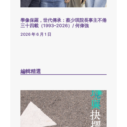
學像保羅，世代傳承：蔡少琪院長事主不倦
三十四載（1993–2026）/ 何偉強
2026 年 6 月 1 日
編輯精選