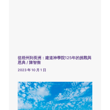
從梧州到長洲：建道神學院125年的挑戰與
恩典 / 陳智衡
2023 年 10 月 1 日