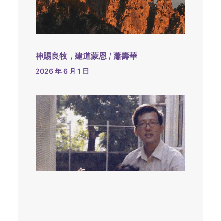
神賜良牧，建道蒙恩 / 蕭壽華
2026 年 6 月 1 日