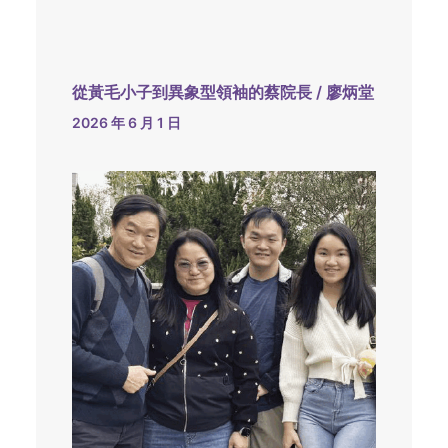
從黃毛小子到異象型領袖的蔡院長 / 廖炳堂
2026 年 6 月 1 日