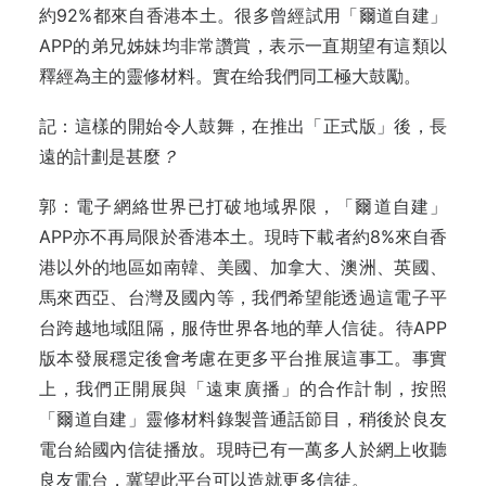
約92%都來自香港本土。很多曾經試用「爾道自建」
APP的弟兄姊妹均非常讚賞，表示一直期望有這類以
釋經為主的靈修材料。實在给我們同工極大鼓勵。
記：這樣的開始令人鼓舞，在推出「正式版」後，長
遠的計劃是甚麼
？
郭：電子網絡世界已打破地域界限，「爾道自建」
APP亦不再局限於香港本土。現時下載者約8%來自香
港以外的地區如南韓、美國、加拿大、澳洲、英國、
馬來西亞、台灣及國內等，我們希望能透過這電子平
台跨越地域阻隔，服侍世界各地的華人信徒。待APP
版本發展穩定後會考慮在更多平台推展這事工。事實
上，我們正開展與「遠東廣播」的合作計制，按照
「爾道自建」靈修材料錄製普通話節目，稍後於良友
電台給國內信徒播放。現時已有一萬多人於網上收聽
良友電台，冀望此平台可以造就更多信徒。