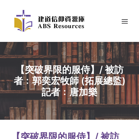
【突破界限的服侍】/ 被訪
者﹕郭奕宏牧師 (拓展總監)
記者﹕唐加樂
【突破界限的服侍】/ 被訪