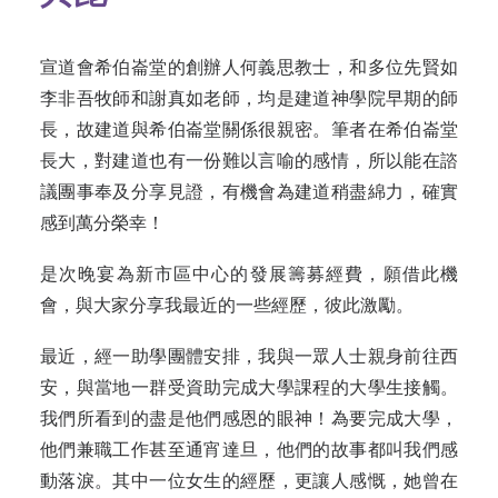
宣道會希伯崙堂的創辦人何義思教士，和多位先賢如
李非吾牧師和謝真如老師，均是建道神學院早期的師
長，故建道與希伯崙堂關係很親密。筆者在希伯崙堂
長大，對建道也有一份難以言喻的感情，所以能在諮
議團事奉及分享見證，有機會為建道稍盡綿力，確實
感到萬分榮幸！
是次晚宴為新市區中心的發展籌募經費，願借此機
會，與大家分享我最近的一些經歷，彼此激勵。
最近，經一助學團體安排，我與一眾人士親身前往西
安，與當地一群受資助完成大學課程的大學生接觸。
我們所看到的盡是他們感恩的眼神！為要完成大學，
他們兼職工作甚至通宵達旦，他們的故事都叫我們感
動落淚。其中一位女生的經歷，更讓人感慨，她曾在