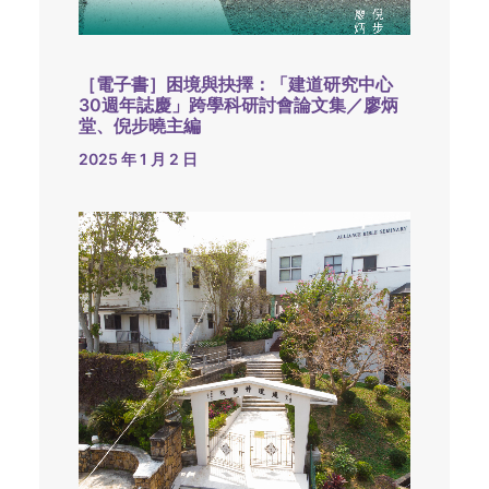
［電子書］困境與抉擇：「建道研究中心
30週年誌慶」跨學科研討會論文集／廖炳
堂、倪步曉主編
2025 年 1 月 2 日