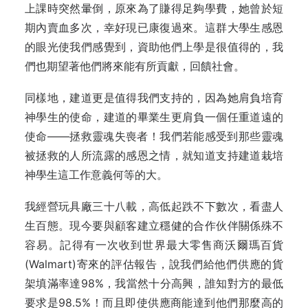
上課時突然暈倒，原來為了賺得足夠學費，她曾於短
期內賣血多次，幸好現已康復過來。這群大學生感恩
的眼光使我們感覺到，資助他們上學是很值得的，我
們也期望著他們將來能有所貢獻，回饋社會。
同樣地，建道更是值得我們支持的，因為她肩負培育
神學生的使命，建道的畢業生更肩負一個任重道遠的
使命——拯救靈魂失喪者！我們若能感受到那些靈魂
被拯救的人所流露的感恩之情，就知道支持建道栽培
神學生這工作意義何等的大。
我經營玩具廠三十八載，高低起跌不下數次，看盡人
生百態。現今要與顧客建立穩健的合作伙伴關係殊不
容易。記得有一次收到世界最大零售商沃爾瑪百貨
(Walmart)寄來的評估報告，說我們給他們供應的貨
架填滿率達98%，我當然十分高興，誰知對方的最低
要求是98.5%！而且即使供應商能達到他們那麼高的