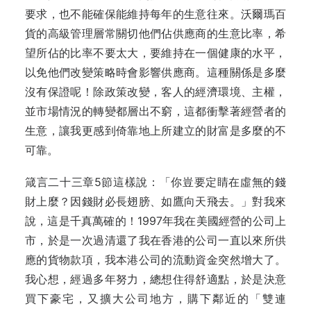
要求，也不能確保能維持每年的生意往來。沃爾瑪百
貨的高級管理層常關切他們佔供應商的生意比率，希
望所佔的比率不要太大，要維持在一個健康的水平，
以免他們改變策略時會影響供應商。這種關係是多麼
沒有保證呢！除政策改變，客人的經濟環境、主權，
並市場情況的轉變都層出不窮，這都衝擊著經營者的
生意，讓我更感到倚靠地上所建立的財富是多麼的不
可靠。
箴言二十三章5節這樣說：「你豈要定睛在虛無的錢
財上麼？因錢財必長翅膀、如鷹向天飛去。」對我來
說，這是千真萬確的！1997年我在美國經營的公司上
市，於是一次過清還了我在香港的公司一直以來所供
應的貨物款項，我本港公司的流動資金突然增大了。
我心想，經過多年努力，總想住得舒適點，於是決意
買下豪宅，又擴大公司地方，購下鄰近的「雙連