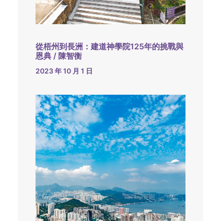
從梧州到長洲：建道神學院125年的挑戰與
恩典 / 陳智衡
2023 年 10 月 1 日