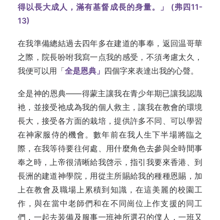
得以長大成人，滿有基督成長的身量。」 (
弗四11-
13)
在我準備總結過去四年多在建道的事奉，返回温哥華
之際，院長吩咐我寫一点我的感受，不須考慮太久，
我便可以用「
全是恩典」
四個字來表達出我的心聲。
全是神的恩典——得蒙主讓我在青少年期已讓我認識
衪，並接受祂成為我的個人救主，讓我在教會的環境
長大，接受各方面的栽培，提供許多不同、可以學習
在神家服侍的機會。數年前在我人生下半場將臨之
際，在我等待要往何處、用什麼角色去參與全時間事
奉之時，上帝很清晰給我啓示，指引我要來香港、到
長洲的建道神學院，用從主所賜給我的種種恩賜，加
上在教會及職場上累積到知識，在這美麗的校園工
作，與在當中老師們和在不同崗位上作支援的同工
們，一起去装備及服事一班神所選召的僕人，一班又