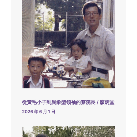
從黃毛小子到異象型領袖的蔡院長 / 廖炳堂
2026 年 6 月 1 日