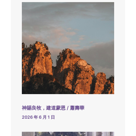
神賜良牧，建道蒙恩 / 蕭壽華
2026 年 6 月 1 日