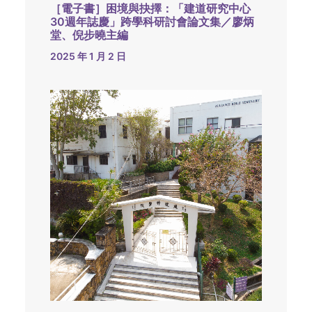
［電子書］困境與抉擇：「建道研究中心
30週年誌慶」跨學科研討會論文集／廖炳
堂、倪步曉主編
2025 年 1 月 2 日