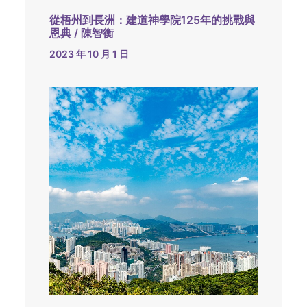
從梧州到長洲：建道神學院125年的挑戰與
恩典 / 陳智衡
2023 年 10 月 1 日