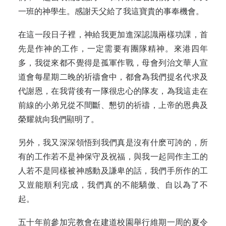
一班的神學生。感謝天父給了我這寶貴的事奉機會。
在這一段日子裡，神給我更加進深認識兩樣功課，首
先是作神的工作，一定需要有團隊精神。來港四年
多，我從來都不覺得是孤軍作戰，母會列治文華人宣
道會每星期二晚的祈禱會中，都會為我們提名代求及
代謝恩，在我背後有一隊很忠心的隊友，為我這走在
前線的小弟兄從不間斷、懇切的祈禱，上帝的恩典及
榮耀就向我們顯明了。
另外，我又深深領悟到我們真是沒有什麽可誇的，所
有的工作若不是神保守及祝福，與我一起同作主工的
人若不是同樣被神感動及謙卑的話，我們手所作的工
又豈能順利完成，我們真的不能驕傲、自以為了不
起。
五十年前參加完教會在建道校園舉行維期一周的夏令