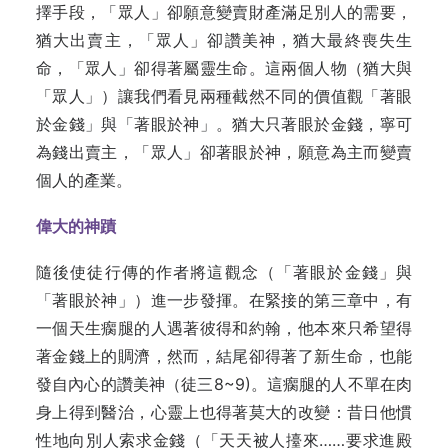
擇手段，「眾人」卻願意變賣財產滿足別人的需要，
猶大出賣主，「眾人」卻讚美神，猶大最終喪失生
命，「眾人」卻得著屬靈生命。這兩個人物（猶大與
「眾人」）讓我們看見兩種截然不同的價值觀「著眼
於金錢」與「著眼於神」。猶大只著眼於金錢，寧可
為錢出賣主，「眾人」卻著眼於神，願意為主而變賣
個人的產業。
偉大的神蹟
隨後使徒行傳的作者將這觀念（「著眼於金錢」與
「著眼於神」）進一步發揮。在緊接的第三章中，有
一個天生瘸腿的人遇著彼得和約翰，他本來只希望得
著金錢上的賙濟，然而，結尾卻得著了新生命，也能
發自內心的讚美神（徒三8~9)。這瘸腿的人不單在肉
身上得到醫治，心靈上也得著莫大的改變：昔日他慣
性地向別人索求金錢（「天天被人擡來……要求進殿