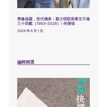
學像保羅，世代傳承：蔡少琪院長事主不倦
三十四載（1993–2026）/ 何偉強
2026 年 6 月 1 日
編輯精選