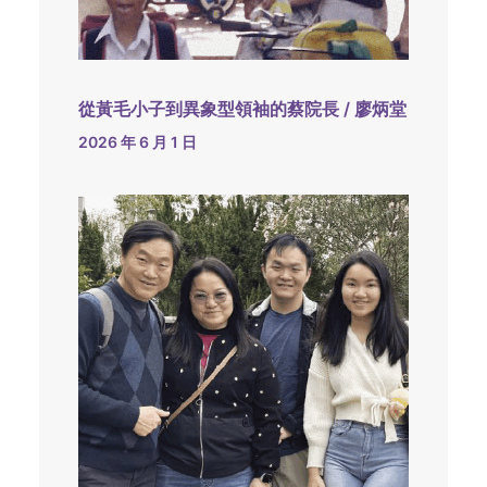
從黃毛小子到異象型領袖的蔡院長 / 廖炳堂
2026 年 6 月 1 日