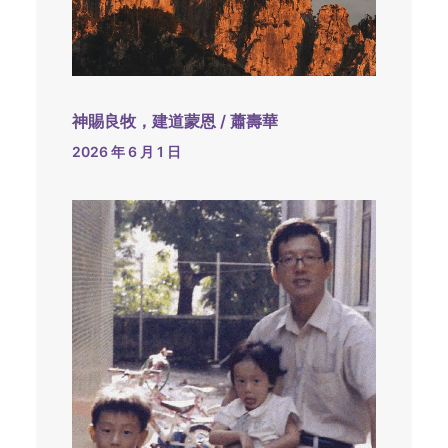
神賜良牧，建道蒙恩 / 蕭壽華
2026 年 6 月 1 日