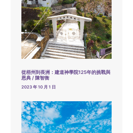
從梧州到長洲：建道神學院125年的挑戰與
恩典 / 陳智衡
2023 年 10 月 1 日